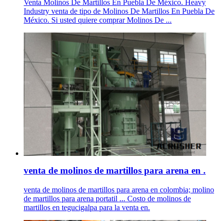
Venta Molinos De Martillos En Puebla De México. Heavy
Industry venta de tipo de Molinos De Martillos En Puebla De
México. Si usted quiere comprar Molinos De ...
venta de molinos de martillos para arena en .
venta de molinos de martillos para arena en colombia; molino
de martillos para arena portatil ... Costo de molinos de
martillos en tegucigalpa para la venta en.