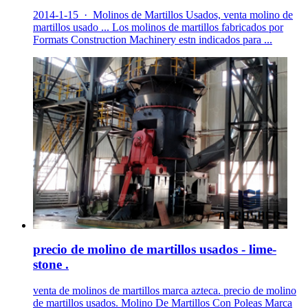
2014-1-15 · Molinos de Martillos Usados, venta molino de
martillos usado ... Los molinos de martillos fabricados por
Formats Construction Machinery estn indicados para ...
precio de molino de martillos usados - lime-
stone .
venta de molinos de martillos marca azteca. precio de molino
de martillos usados. Molino De Martillos Con Poleas Marca