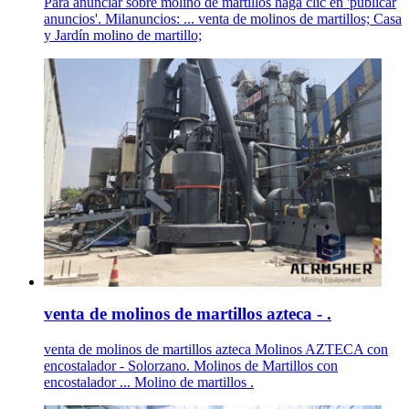
Para anunciar sobre molino de martillos haga clic en 'publicar
anuncios'. Milanuncios: ... venta de molinos de martillos; Casa
y Jardín molino de martillo;
venta de molinos de martillos azteca - .
venta de molinos de martillos azteca Molinos AZTECA con
encostalador - Solorzano. Molinos de Martillos con
encostalador ... Molino de martillos .