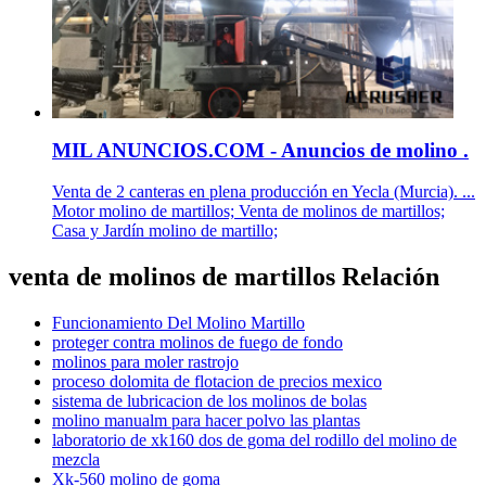
MIL ANUNCIOS.COM - Anuncios de molino .
Venta de 2 canteras en plena producción en Yecla (Murcia). ...
Motor molino de martillos; Venta de molinos de martillos;
Casa y Jardín molino de martillo;
venta de molinos de martillos Relación
Funcionamiento Del Molino Martillo
proteger contra molinos de fuego de fondo
molinos para moler rastrojo
proceso dolomita de flotacion de precios mexico
sistema de lubricacion de los molinos de bolas
molino manualm para hacer polvo las plantas
laboratorio de xk160 dos de goma del rodillo del molino de
mezcla
Xk-560 molino de goma