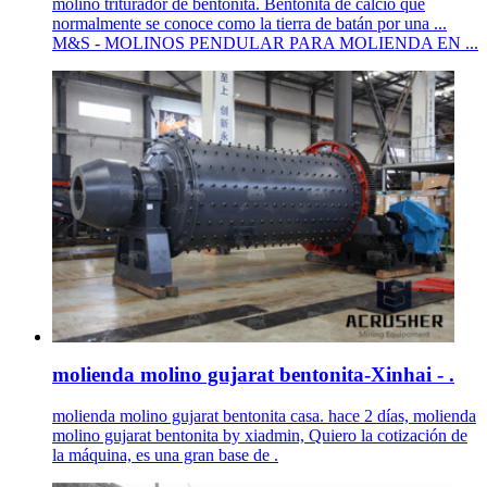
molino triturador de bentonita. Bentonita de calcio que
normalmente se conoce como la tierra de batán por una ...
M&S - MOLINOS PENDULAR PARA MOLIENDA EN ...
molienda molino gujarat bentonita-Xinhai - .
molienda molino gujarat bentonita casa. hace 2 días, molienda
molino gujarat bentonita by xiadmin, Quiero la cotización de
la máquina, es una gran base de .