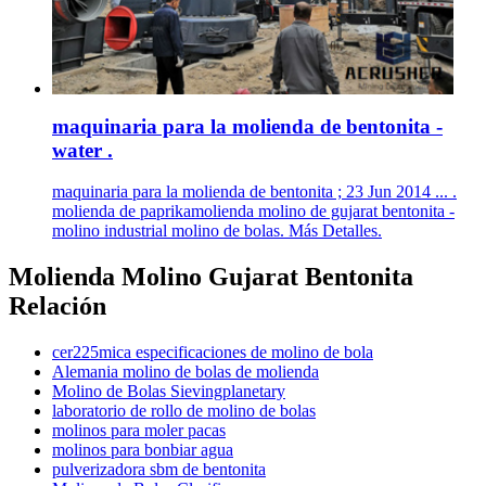
maquinaria para la molienda de bentonita -
water .
maquinaria para la molienda de bentonita ; 23 Jun 2014 ... .
molienda de paprikamolienda molino de gujarat bentonita -
molino industrial molino de bolas. Más Detalles.
Molienda Molino Gujarat Bentonita
Relación
cer225mica especificaciones de molino de bola
Alemania molino de bolas de molienda
Molino de Bolas Sievingplanetary
laboratorio de rollo de molino de bolas
molinos para moler pacas
molinos para bonbiar agua
pulverizadora sbm de bentonita