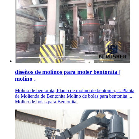
diseños de molinos para moler bentonita |
molino .
Molino de bentonita, Planta de molino de bentonita, ... Planta
de Molienda de Bentonita,Molino de bolas para bentonita ...
Molino de bolas para Bentonita.