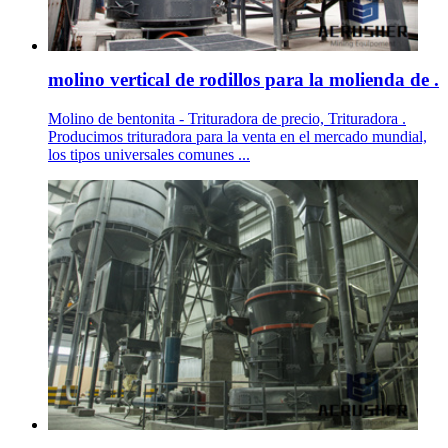
molino vertical de rodillos para la molienda de .
Molino de bentonita - Trituradora de precio, Trituradora .
Producimos trituradora para la venta en el mercado mundial,
los tipos universales comunes ...