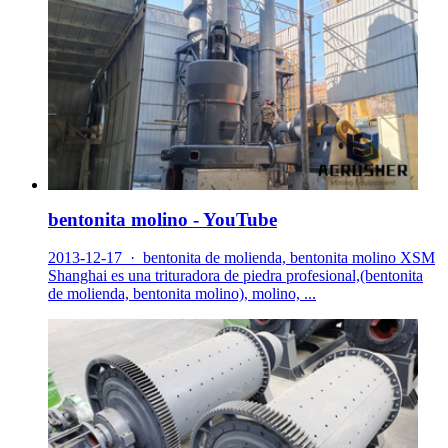
bentonita molino - YouTube
2013-12-17 · bentonita de molienda, bentonita molino XSM
Shanghai es una trituradora de piedra profesional,(bentonita
de molienda, bentonita molino), molino, ...