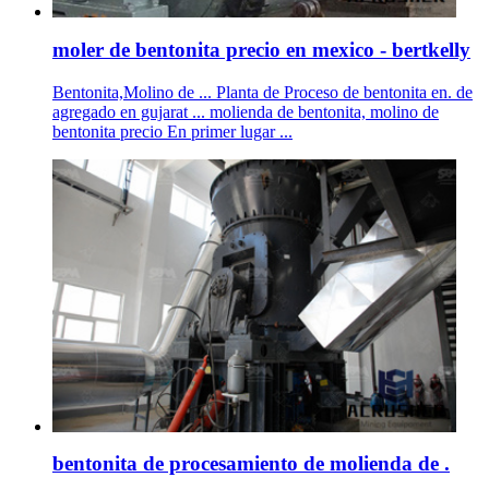
moler de bentonita precio en mexico - bertkelly
Bentonita,Molino de ... Planta de Proceso de bentonita en. de
agregado en gujarat ... molienda de bentonita, molino de
bentonita precio En primer lugar ...
bentonita de procesamiento de molienda de .