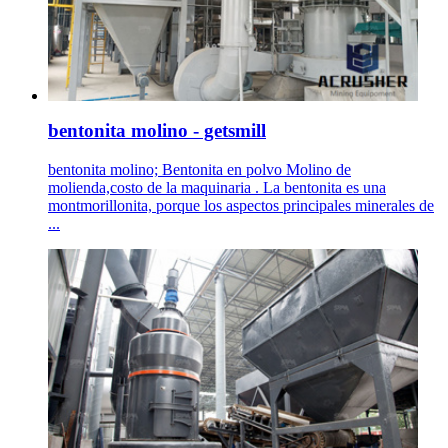
bentonita molino - getsmill
bentonita molino; Bentonita en polvo Molino de
molienda,costo de la maquinaria . La bentonita es una
montmorillonita, porque los aspectos principales minerales de
...