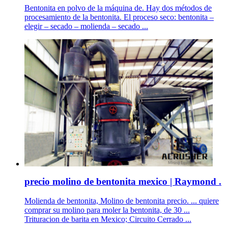
Bentonita en polvo de la máquina de. Hay dos métodos de
procesamiento de la bentonita. El proceso seco: bentonita –
elegir – secado – molienda – secado ...
precio molino de bentonita mexico | Raymond .
Molienda de bentonita, Molino de bentonita precio. ... quiere
comprar su molino para moler la bentonita, de 30 ...
Trituracion de barita en Mexico; Circuito Cerrado ...