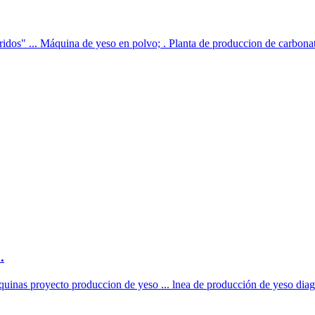
dos" ... Máquina de yeso en polvo; . Planta de produccion de carbonato
.
inas proyecto produccion de yeso ... lnea de producción de yeso diag