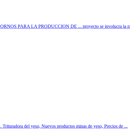
E HORNOS PARA LA PRODUCCION DE ... proyecto se involucra la puesta 
 Trituradora del yeso, Nuevos productos minas de yeso, Precios de ...