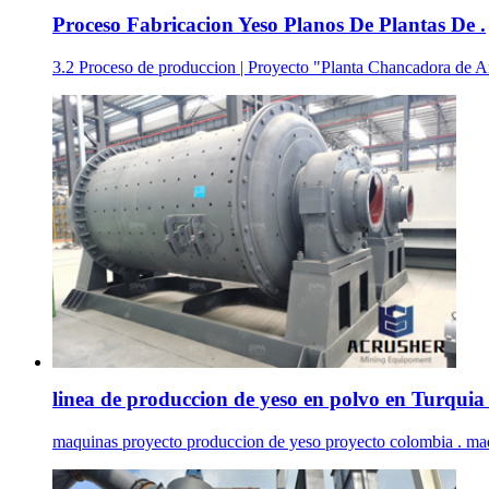
Proceso Fabricacion Yeso Planos De Plantas De .
3.2 Proceso de produccion | Proyecto "Planta Chancadora de Ari
linea de produccion de yeso en polvo en Turquia 
maquinas proyecto produccion de yeso proyecto colombia . maqu