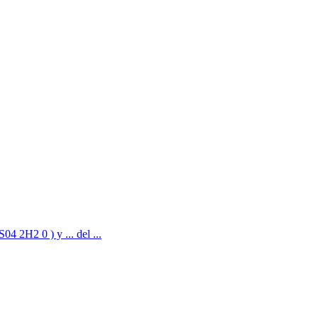
04 2H2 0 ) y ... del ...