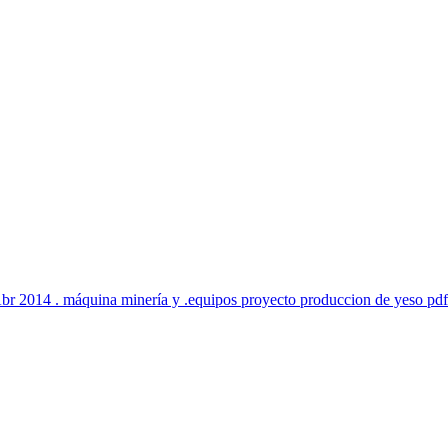
Abr 2014 . máquina minería y .equipos proyecto produccion de yeso pdf .