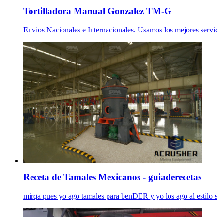
Tortilladora Manual Gonzalez TM-G
Envios Nacionales e Internacionales. Usamos los mejores servici
Receta de Tamales Mexicanos - guiaderecetas
mirqa pues yo ago tamales para benDER y yo los ago 