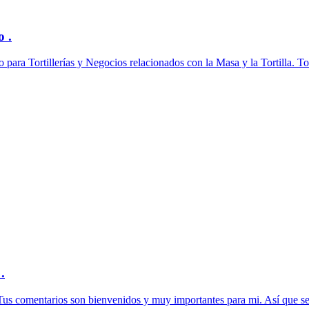
 .
ara Tortillerías y Negocios relacionados con la Masa y la Tortilla. Tod
.
omentarios son bienvenidos y muy importantes para mi. Así que se 