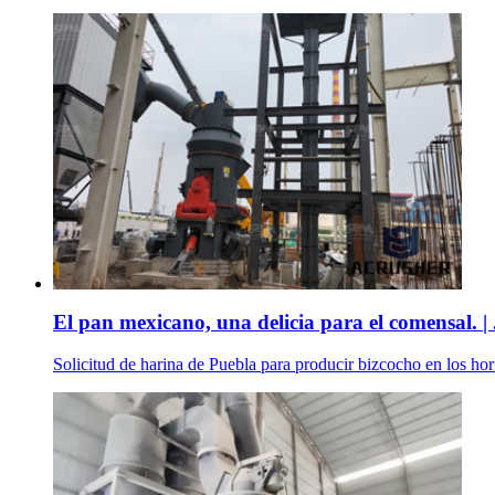
El pan mexicano, una delicia para el comensal. | 
Solicitud de harina de Puebla para producir bizcocho en los ho