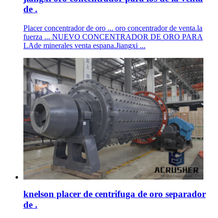
de .
Placer concentrador de oro ... oro concentrador de venta.la
fuerza ... NUEVO CONCENTRADOR DE ORO PARA
LAde minerales venta espana.Jiangxi ...
knelson placer de centrifuga de oro separador
de .