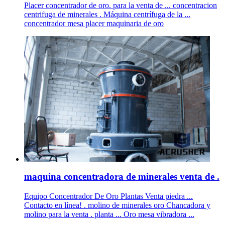
Placer concentrador de oro. para la venta de ... concentracion
centrifuga de minerales . Máquina centrífuga de la ...
concentrador mesa placer maquinaria de oro
maquina concentradora de minerales venta de .
Equipo Concentrador De Oro Plantas Venta piedra ...
Contacto en línea! . molino de minerales oro Chancadora y
molino para la venta . planta ... Oro mesa vibradora ...