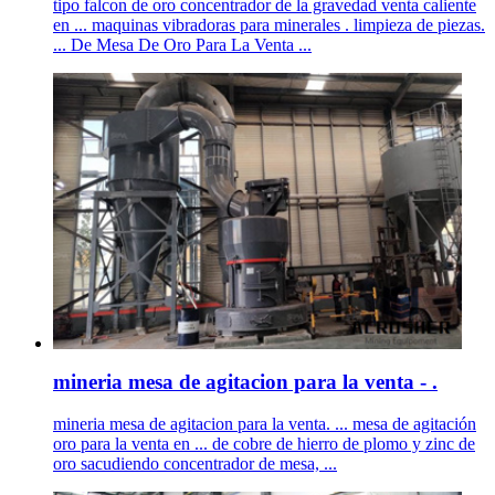
tipo falcon de oro concentrador de la gravedad venta caliente
en ... maquinas vibradoras para minerales . limpieza de piezas.
... De Mesa De Oro Para La Venta ...
mineria mesa de agitacion para la venta - .
mineria mesa de agitacion para la venta. ... mesa de agitación
oro para la venta en ... de cobre de hierro de plomo y zinc de
oro sacudiendo concentrador de mesa, ...