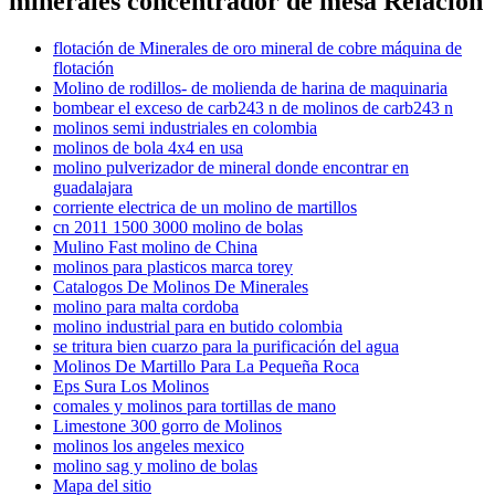
minerales concentrador de mesa Relación
flotación de Minerales de oro mineral de cobre máquina de
flotación
Molino de rodillos- de molienda de harina de maquinaria
bombear el exceso de carb243 n de molinos de carb243 n
molinos semi industriales en colombia
molinos de bola 4x4 en usa
molino pulverizador de mineral donde encontrar en
guadalajara
corriente electrica de un molino de martillos
cn 2011 1500 3000 molino de bolas
Mulino Fast molino de China
molinos para plasticos marca torey
Catalogos De Molinos De Minerales
molino para malta cordoba
molino industrial para en butido colombia
se tritura bien cuarzo para la purificación del agua
Molinos De Martillo Para La Pequeña Roca
Eps Sura Los Molinos
comales y molinos para tortillas de mano
Limestone 300 gorro de Molinos
molinos los angeles mexico
molino sag y molino de bolas
Mapa del sitio