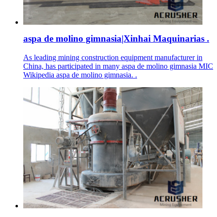
aspa de molino gimnasia|Xinhai Maquinarias .
As leading mining construction equipment manufacturer in
China, has participated in many aspa de molino gimnasia MIC
Wikipedia aspa de molino gimnasia. .