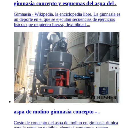
gimnasia concepto y esquemas del aspa del .
Gimnasia - Wikipedia, la enciclopedia libre. La gimnasia es
un deporte en el que se ejecutan secuencias de ejercicios
físicos que requieren fuerza, flexibilidad ...
aspa de molino gimnasia concepto - .
Costo de concepto del aspa de molino en gimnasia ritmica
para la venta en namibie, chennai, cameroon, yemen,