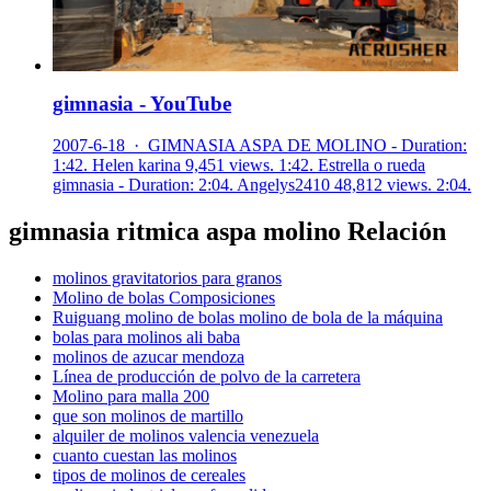
gimnasia - YouTube
2007-6-18 · GIMNASIA ASPA DE MOLINO - Duration:
1:42. Helen karina 9,451 views. 1:42. Estrella o rueda
gimnasia - Duration: 2:04. Angelys2410 48,812 views. 2:04.
gimnasia ritmica aspa molino Relación
molinos gravitatorios para granos
Molino de bolas Composiciones
Ruiguang molino de bolas molino de bola de la máquina
bolas para molinos ali baba
molinos de azucar mendoza
Línea de producción de polvo de la carretera
Molino para malla 200
que son molinos de martillo
alquiler de molinos valencia venezuela
cuanto cuestan las molinos
tipos de molinos de cereales