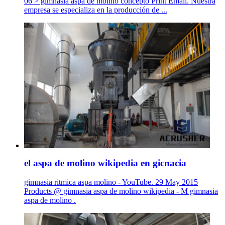
06 > gimnasia aspa de molino concepto Print Email. Nuestra
empresa se especializa en la producción de ...
el aspa de molino wikipedia en gicnacia
gimnasia ritmica aspa molino - YouTube. 29 May 2015
Products @ gimnasia aspa de molino wikipedia - M gimnasia
aspa de molino .