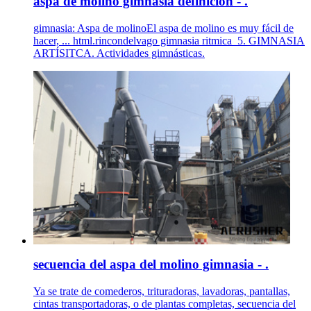
aspa de molino gimnasia definicion - .
gimnasia: Aspa de molinoEl aspa de molino es muy fácil de
hacer, ... html.rincondelvago gimnasia ritmica_5. GIMNASIA
ARTÍSITCA. Actividades gimnásticas.
secuencia del aspa del molino gimnasia - .
Ya se trate de comederos, trituradoras, lavadoras, pantallas,
cintas transportadoras, o de plantas completas, secuencia del