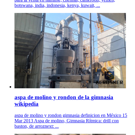
botswana, india, indonesia, kenya, kuwait, ...
aspa de molino y rondon de la gimnasia
wikipedia
aspa de molino y rondon gimnasia definicion en México 15
Mar 2013 Aspa de molino, Gimnasia Rítmica: drill con
baston, de arroznext: ...