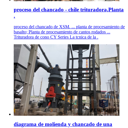
proceso del chancado - chile trituradora,Planta
.
proceso del chancado de XSM. ... planta de procesamiento de
basalto; Planta de procesamiento de cantos rodados ...
Trituradora de cono CY Series La tcnica de la .
diagrama de molienda y chancado de una