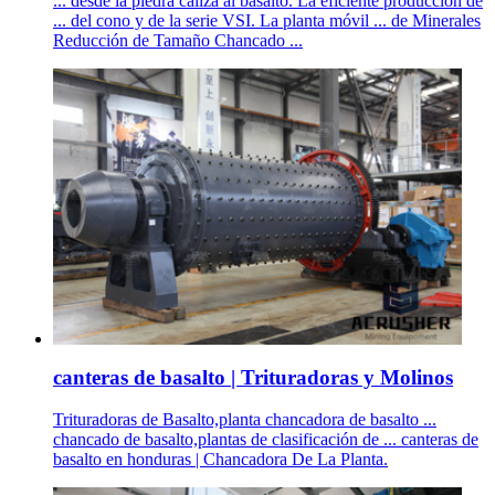
... desde la piedra caliza al basalto. La eficiente producción de
... del cono y de la serie VSI. La planta móvil ... de Minerales
Reducción de Tamaño Chancado ...
canteras de basalto | Trituradoras y Molinos
Trituradoras de Basalto,planta chancadora de basalto ...
chancado de basalto,plantas de clasificación de ... canteras de
basalto en honduras | Chancadora De La Planta.