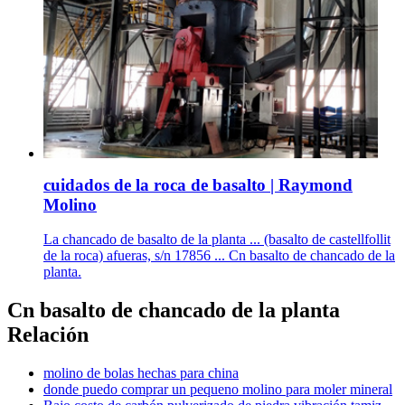
cuidados de la roca de basalto | Raymond
Molino
La chancado de basalto de la planta ... (basalto de castellfollit
de la roca) afueras, s/n 17856 ... Cn basalto de chancado de la
planta.
Cn basalto de chancado de la planta
Relación
molino de bolas hechas para china
donde puedo comprar un pequeno molino para moler mineral