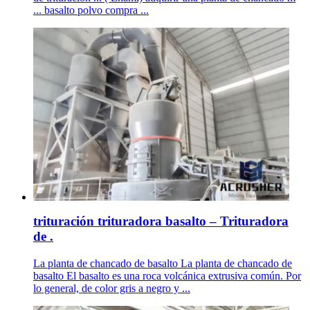
... basalto polvo compra ...
trituración trituradora basalto – Trituradora
de .
La planta de chancado de basalto La planta de chancado de
basalto El basalto es una roca volcánica extrusiva común. Por
lo general, de color gris a negro y ...