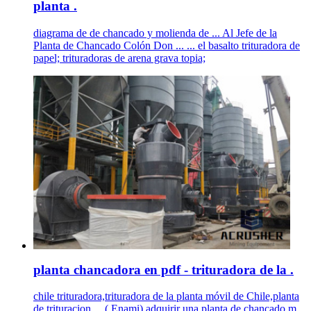
planta .
diagrama de de chancado y molienda de ... Al Jefe de la
Planta de Chancado Colón Don ... ... el basalto trituradora de
papel; trituradoras de arena grava topia;
planta chancadora en pdf - trituradora de la .
chile trituradora,trituradora de la planta móvil de Chile,planta
de trituracion ... ( Enami) adquirir una planta de chancado m