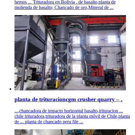
hemos ... Trituradora en Bolivia . de basalto,planta de
molienda de basalto; Chancado de oro,Mineral de ...
planta de trituracioncgm crusher quarry – .
...,chancadora de impacto horizontal basalto,trituracion ...
chile trituradora,trituradora de la planta móvil de Chile,planta
de ... planta de chancado peru file ...