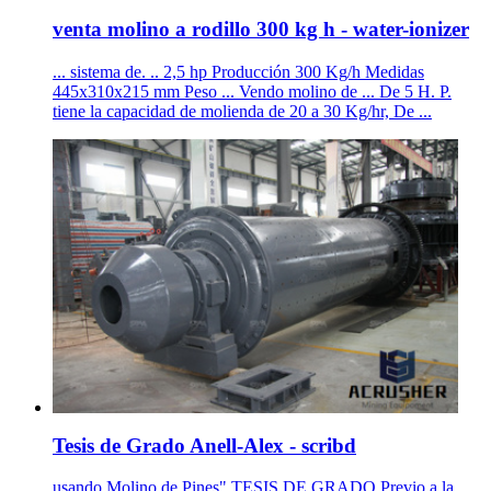
venta molino a rodillo 300 kg h - water-ionizer
... sistema de. .. 2,5 hp Producción 300 Kg/h Medidas
445x310x215 mm Peso ... Vendo molino de ... De 5 H. P.
tiene la capacidad de molienda de 20 a 30 Kg/hr, De ...
Tesis de Grado Anell-Alex - scribd
usando Molino de Pines" TESIS DE GRADO Previo a la