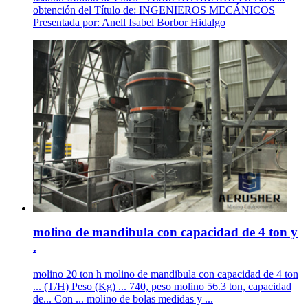
obtención del Título de: INGENIEROS MECÁNICOS
Presentada por: Anell Isabel Borbor Hidalgo
molino de mandibula con capacidad de 4 ton y
.
molino 20 ton h molino de mandibula con capacidad de 4 ton
... (T/H) Peso (Kg) ... 740, peso molino 56.3 ton, capacidad
de... Con ... molino de bolas medidas y ...