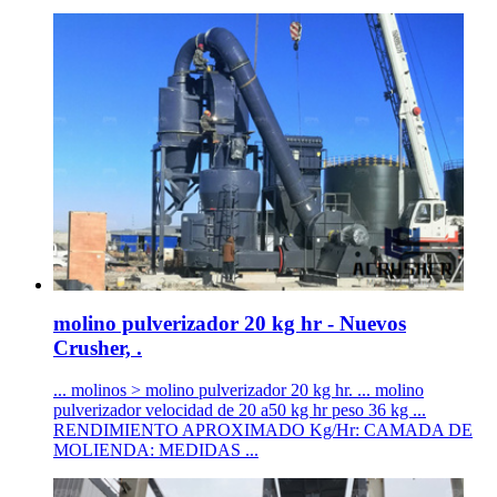
molino pulverizador 20 kg hr - Nuevos
Crusher, .
... molinos > molino pulverizador 20 kg hr. ... molino
pulverizador velocidad de 20 a50 kg hr peso 36 kg ...
RENDIMIENTO APROXIMADO Kg/Hr: CAMADA DE
MOLIENDA: MEDIDAS ...