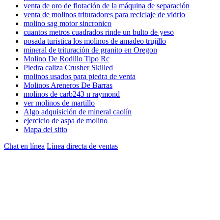
venta de oro de flotación de la máquina de separación
venta de molinos trituradores para reciclaje de vidrio
molino sag motor sincronico
cuantos metros cuadrados rinde un bulto de yeso
posada turistica los molinos de amadeo trujillo
mineral de trituración de granito en Oregon
Molino De Rodillo Tipo Rc
Piedra caliza Crusher Skilled
molinos usados para piedra de venta
Molinos Areneros De Barras
molinos de carb243 n raymond
ver molinos de martillo
Algo adquisición de mineral caolín
ejercicio de aspa de molino
Mapa del sitio
Chat en línea
Línea directa de ventas