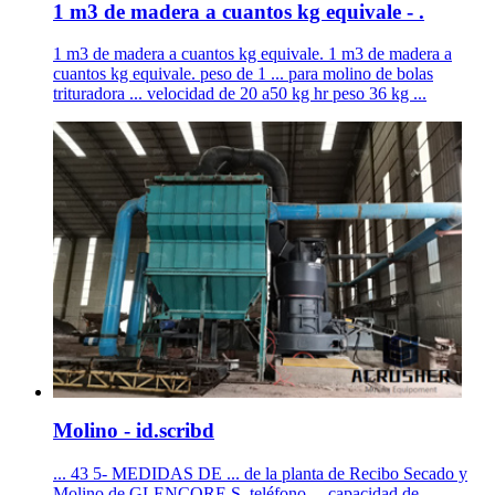
1 m3 de madera a cuantos kg equivale - .
1 m3 de madera a cuantos kg equivale. 1 m3 de madera a
cuantos kg equivale. peso de 1 ... para molino de bolas
trituradora ... velocidad de 20 a50 kg hr peso 36 kg ...
Molino - id.scribd
... 43 5- MEDIDAS DE ... de la planta de Recibo Secado y
Molino de GLENCORE S. teléfono ... capacidad de