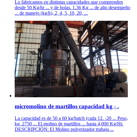
Lo fabricamos en distintas capacidades que comprenden
desde 50 Kg/hr ... y de bolas. 1.36 Kg ... de alto desempeño
... de manejo (kg/h), 2, 4, 5, 10, 20, ...
micromolino de martillos capacidad kg - .
La capacidad es de 50 a 60 kg/batch (cada 12. -20 ... Peso,
kg, 2750 ... El molino de martillos ... hasta 4,000 Kg/Hr.
DESCRIPCIÓN: El Molino pulverizador trabaja ...