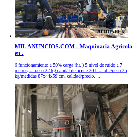
MIL ANUNCIOS.COM - Maquinaria Agrícola
en .
6 funcionamiento a 50% carga (hr. ) 5 nivel de ruido a 7
metros; ... peso 22 kg caudal de aceite 20 l. ... ohc/peso 25
kg/medidas 87x44x59 cm. calidad/precio, ...