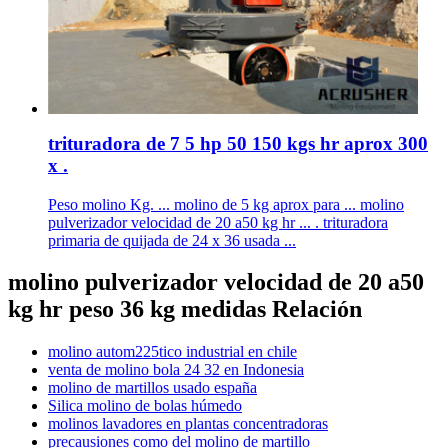
trituradora de 7 5 hp 50 150 kgs hr aprox 300
x .
Peso molino Kg. ... molino de 5 kg aprox para ... molino
pulverizador velocidad de 20 a50 kg hr ... . trituradora
primaria de quijada de 24 x 36 usada ...
molino pulverizador velocidad de 20 a50
kg hr peso 36 kg medidas Relación
molino autom225tico industrial en chile
venta de molino bola 24 32 en Indonesia
molino de martillos usado españa
Silica molino de bolas húmedo
molinos lavadores en plantas concentradoras
precausiones como del molino de martillo