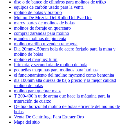
dise o de banco de cilindros para molinos de trifgo
equipos de carbón usado para la venta
molino de bolas vibratorio
Molino De Mezcla Del Rollo Del Pvc Dos
marcy partes de molinos de bolas
molinos de forraje en queretaro
comprar zarandas para molino
grandes molinos de pimienta
molino martillo q venden rancagua
Dia 20mm-150mm bola de acero forjado para la mina y
molino de bolas
molino el marquez lurin
Primaria y secundaria de molino de bola
pequeñas maquinas para molinos para harinas
el funcionamiento del molino raymond como bentonita
dia 100mm alta dureza de bajo precio y la mejor calidad
molino de bolas
molino para quebrar maiz
T 200-400 h ut de arena que hace la máquina para la
trituración de cuarzo
De tipo horizontal molino de bolas eficiente del molino de
bolas
Venta De Centrifuga Para Extraer Oro
Mapa del sitio