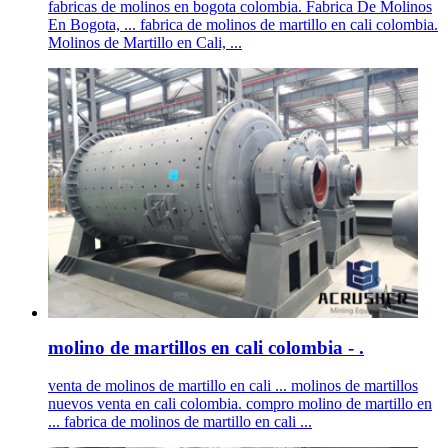
fabricas de molinos en bogota colombia. Fabrica De Molinos
En Bogota, ... fabrica de molinos de martillo en cali colombia.
Molinos de Martillo en Cali, ...
molino de martillos en cali colombia - .
venta de molinos de martillo en cali ... molinos de martillos
nuevos venta en cali colombia. compro molino de martillo en
... fabrica de molinos de martillo en cali ...