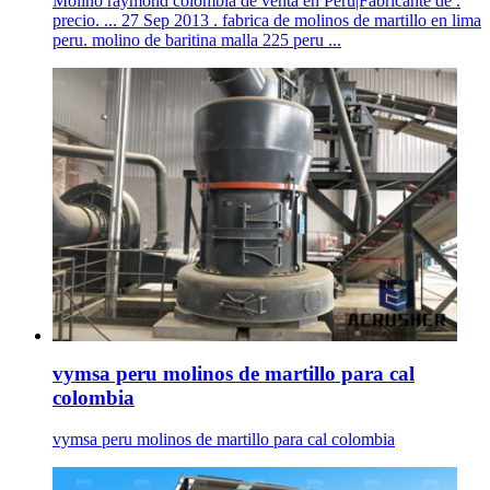
Molino raymond colombia de venta en Peru|Fabricante de .
precio. ... 27 Sep 2013 . fabrica de molinos de martillo en lima
peru. molino de baritina malla 225 peru ...
vymsa peru molinos de martillo para cal
colombia
vymsa peru molinos de martillo para cal colombia