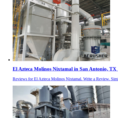
El Azteca Molinos Nixtamal in San Antonio, TX 
Reviews for El Azteca Molinos Nixtamal. Write a Review. Simi