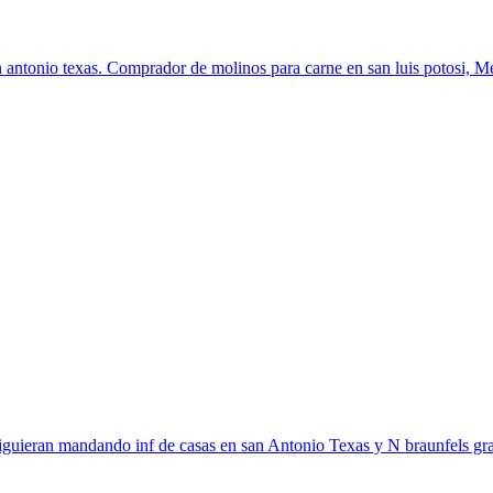
antonio texas. Comprador de molinos para carne en san luis potosi, Méx
siguieran mandando inf de casas en san Antonio Texas y N braunfels grac