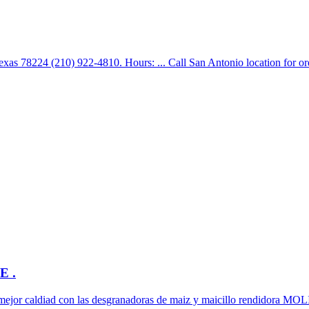
,Texas 78224 (210) 922-4810. Hours: ... Call San Antonio location for or
 .
la mejor caldiad con las desgranadoras de maiz y maicillo rendidora