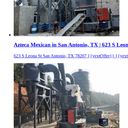
Azteca Mexican in San Antonio, TX | 623 S Leon
623 S Leona St San Antonio, TX 78207 {{yextOffer}} {{yext