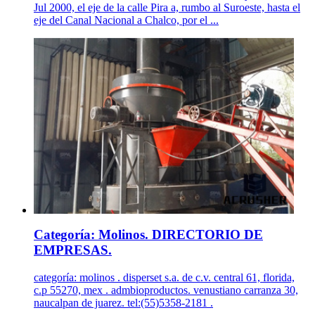
Jul 2000, el eje de la calle Pira a, rumbo al Suroeste, hasta el
eje del Canal Nacional a Chalco, por el ...
Categoría: Molinos. DIRECTORIO DE
EMPRESAS.
categoría: molinos . disperset s.a. de c.v. central 61, florida,
c.p 55270, mex . admbioproductos. venustiano carranza 30,
naucalpan de juarez. tel:(55)5358-2181 .