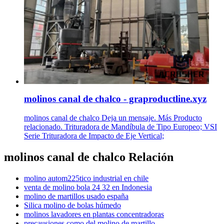
molinos canal de chalco - graproductline.xyz
molinos canal de chalco Deja un mensaje. Más Producto
relacionado. Trituradora de Mandíbula de Tipo Europeo; VSI
Serie Trituradora de Impacto de Eje Vertical;
molinos canal de chalco Relación
molino autom225tico industrial en chile
venta de molino bola 24 32 en Indonesia
molino de martillos usado españa
Silica molino de bolas húmedo
molinos lavadores en plantas concentradoras
precausiones como del molino de martillo