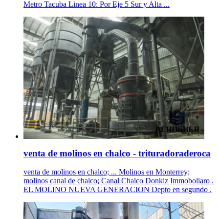
Metro Tacuba Linea 10: Por Eje 5 Sur y Alta ...
venta de molinos en chalco - trituradoraderoca
venta de molinos en chalco; ... Molinos en Monterrey;
molinos canal de chalco; Canal Chalco Donkiz Immoboliaro .
EL MOLINO NUEVA GENERACION Depto en segundo .