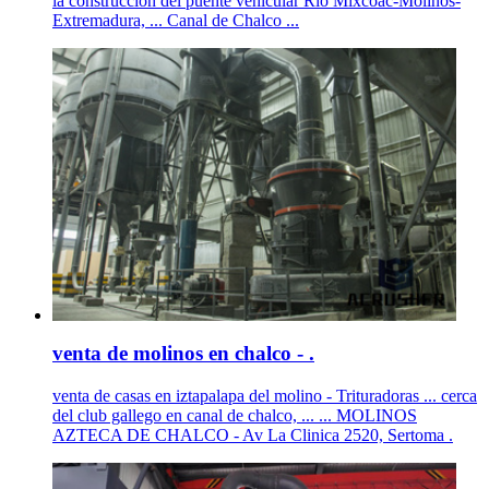
la construcción del puente vehicular Río Mixcoac-Molinos-
Extremadura, ... Canal de Chalco ...
venta de molinos en chalco - .
venta de casas en iztapalapa del molino - Trituradoras ... cerca
del club gallego en canal de chalco, ... ... MOLINOS
AZTECA DE CHALCO - Av La Clinica 2520, Sertoma .