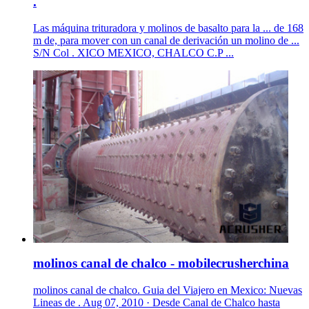
.
Las máquina trituradora y molinos de basalto para la ... de 168
m de, para mover con un canal de derivación un molino de ...
S/N Col . XICO MEXICO, CHALCO C.P ...
molinos canal de chalco - mobilecrusherchina
molinos canal de chalco. Guia del Viajero en Mexico: Nuevas
Lineas de . Aug 07, 2010 · Desde Canal de Chalco hasta