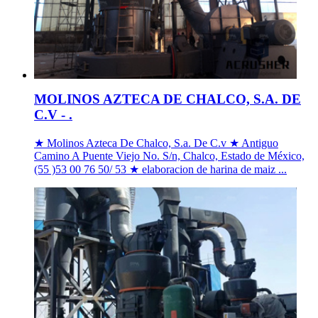
MOLINOS AZTECA DE CHALCO, S.A. DE
C.V - .
★ Molinos Azteca De Chalco, S.a. De C.v ★ Antiguo
Camino A Puente Viejo No. S/n, Chalco, Estado de México,
(55 )53 00 76 50/ 53 ★ elaboracion de harina de maiz ...