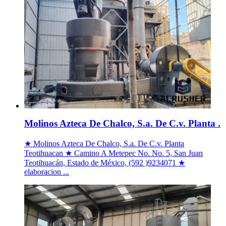
Molinos Azteca De Chalco, S.a. De C.v. Planta .
★ Molinos Azteca De Chalco, S.a. De C.v. Planta
Teotihuacan ★ Camino A Metepec No. No. 5, San Juan
Teotihuacán, Estado de México, (592 )9234071 ★
elaboracion ...