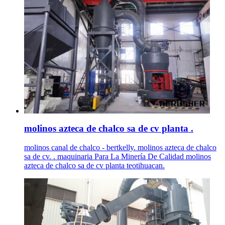
molinos azteca de chalco sa de cv planta .
molinos canal de chalco - bertkelly. molinos azteca de chalco
sa de cv. . maquinaria Para La Minería De Calidad molinos
azteca de chalco sa de cv planta teotihuacan.