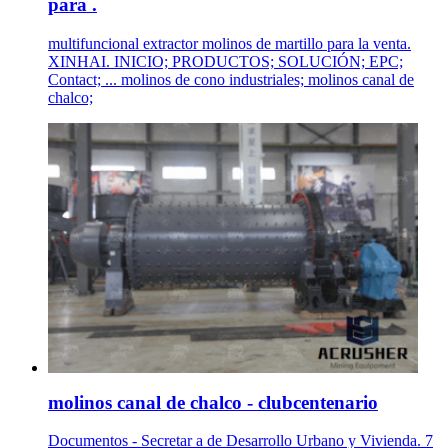
para .
multifuncional extractor molinos de martillo para la venta.
XINHAI. INICIO; PRODUCTOS; SOLUCIÓN; EPC;
Contact; ... molinos de cono industriales; molinos canal de
chalco;
molinos canal de chalco - clubcentenario
Documentos - Secretar a de Desarrollo Urbano y Vivienda. 7