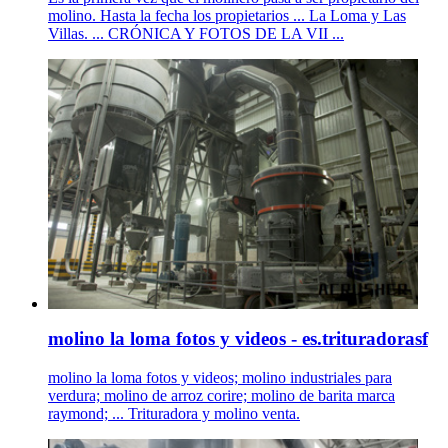
molino. Hasta la fecha los propietarios ... La Loma y Las
Villas. ... CRÓNICA Y FOTOS DE LA VII ...
molino la loma fotos y videos - es.trituradorasf
molino la loma fotos y videos; molino industriales para
verdura; molino de arroz corire; molino de barita marca
raymond; ... Trituradora y molino venta.