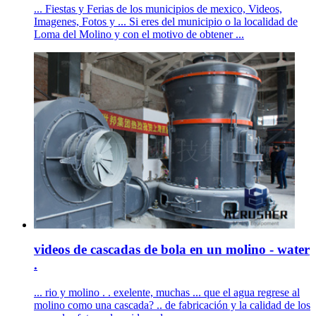
... Fiestas y Ferias de los municipios de mexico, Videos,
Imagenes, Fotos y ... Si eres del municipio o la localidad de
Loma del Molino y con el motivo de obtener ...
videos de cascadas de bola en un molino - water
.
... rio y molino . . exelente, muchas ... que el agua regrese al
molino como una cascada? .. de fabricación y la calidad de los