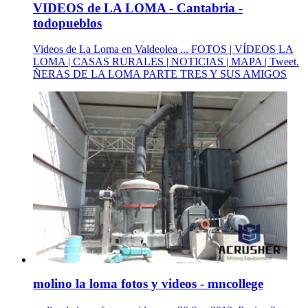
VIDEOS de LA LOMA - Cantabria -
todopueblos
Videos de La Loma en Valdeolea ... FOTOS | VÍDEOS LA
LOMA | CASAS RURALES | NOTICIAS | MAPA | Tweet.
ÑERAS DE LA LOMA PARTE TRES Y SUS AMIGOS
molino la loma fotos y videos - mncollege