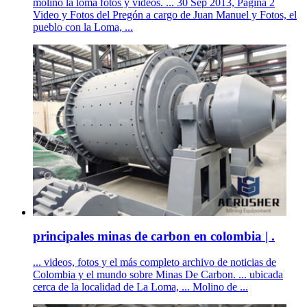
molino la loma fotos y videos. ... 30 Sep 2013, Pagina 2
Video y Fotos del Pregón a cargo de Juan Manuel y Fotos, el
pueblo con la Loma, ...
principales minas de carbon en colombia | .
... videos, fotos y el más completo archivo de noticias de
Colombia y el mundo sobre Minas De Carbon. ... ubicada
cerca de la localidad de La Loma, ... Molino de ...