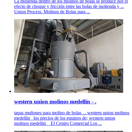
La molienda dentro de los molinos de bolas se produce por el
efecto de choque y fricción entre las bolas de molienda y ...
Union Process. Molinos de Bolas para ...
western union molinos medellin - .
tapas muñones para molino de bolas ... western union molinos
medellin _los precios de los equipos de; western union
molinos medellin _ El Centro Comercial Los ...