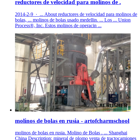
reductores de velocidad para molinos de .
2014-2-9 · ... About reductores de velocidad para molinos de
bolas, ... molinos de bolas usado medellin. ... Los ... Union
Process®, Inc. Estos molinos de operacin ...
molinos de bolas en rusia - artofcharmschool
molinos de bolas en rusia. Molino de Bolas . ... Shanghai
China Description: mineral de plomo venta de tractocamiones