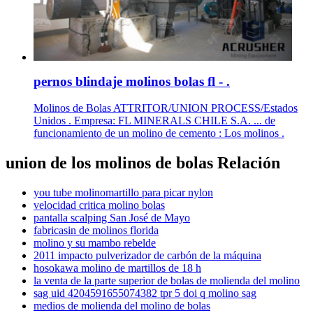
pernos blindaje molinos bolas fl - .
Molinos de Bolas ATTRITOR/UNION PROCESS/Estados
Unidos . Empresa: FL MINERALS CHILE S.A. ... de
funcionamiento de un molino de cemento : Los molinos .
union de los molinos de bolas Relación
you tube molinomartillo para picar nylon
velocidad critica molino bolas
pantalla scalping San José de Mayo
fabricasin de molinos florida
molino y su mambo rebelde
2011 impacto pulverizador de carbón de la máquina
hosokawa molino de martillos de 18 h
la venta de la parte superior de bolas de molienda del molino
sag uid 4204591655074382 tpr 5 doi q molino sag
medios de molienda del molino de bolas