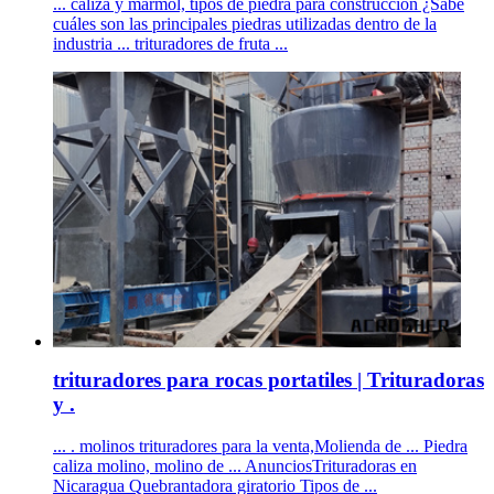
... caliza y mármol, tipos de piedra para construcción ¿Sabe
cuáles son las principales piedras utilizadas dentro de la
industria ... trituradores de fruta ...
trituradores para rocas portatiles | Trituradoras
y .
... . molinos trituradores para la venta,Molienda de ... Piedra
caliza molino, molino de ... AnunciosTrituradoras en
Nicaragua Quebrantadora giratorio Tipos de ...