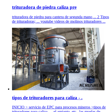
trituradora de piedra caliza pre
trituradora de piedra para cantera de segunda mano ... 2 Tipos
de trituradoras; ... youtube videos de molinos trituradores ...
tipos de trituradores para caliza - .
INICIO > servicio de EPC para procesos mineros >tipos de
trituradores para caliza. ... el amianto, etc., las muelas de