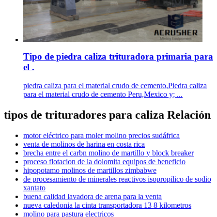
Tipo de piedra caliza trituradora primaria para
el .
piedra caliza para el material crudo de cemento,Piedra caliza
para el material crudo de cemento Peru,Mexico y; ...
tipos de trituradores para caliza Relación
motor eléctrico para moler molino precios sudáfrica
venta de molinos de harina en costa rica
brecha entre el carbn molino de martillo y block breaker
proceso flotacion de la dolomita equipos de beneficio
hipopotamo molinos de martillos zimbabwe
de procesamiento de minerales reactivos isopropilico de sodio
xantato
buena calidad lavadora de arena para la venta
nueva caledonia la cinta transportadora 13 8 kilometros
molino para pastura electricos