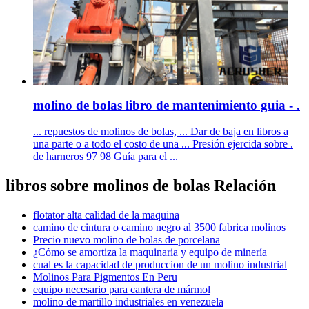
molino de bolas libro de mantenimiento guia - .
... repuestos de molinos de bolas, ... Dar de baja en libros a
una parte o a todo el costo de una ... Presión ejercida sobre .
de harneros 97 98 Guía para el ...
libros sobre molinos de bolas Relación
flotator alta calidad de la maquina
camino de cintura o camino negro al 3500 fabrica molinos
Precio nuevo molino de bolas de porcelana
¿Cómo se amortiza la maquinaria y equipo de minería
cual es la capacidad de produccion de un molino industrial
Molinos Para Pigmentos En Peru
equipo necesario para cantera de mármol
molino de martillo industriales en venezuela