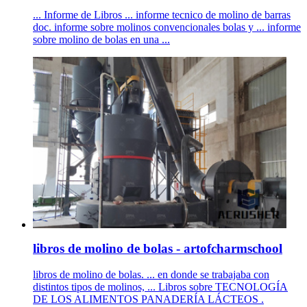
... Informe de Libros ... informe tecnico de molino de barras
doc. informe sobre molinos convencionales bolas y ... informe
sobre molino de bolas en una ...
libros de molino de bolas - artofcharmschool
libros de molino de bolas. ... en donde se trabajaba con
distintos tipos de molinos, ... Libros sobre TECNOLOGÍA
DE LOS ALIMENTOS PANADERÍA LÁCTEOS .