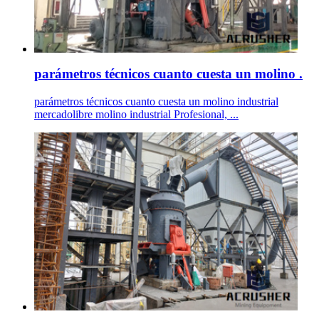
parámetros técnicos cuanto cuesta un molino .
parámetros técnicos cuanto cuesta un molino industrial
mercadolibre molino industrial Profesional, ...