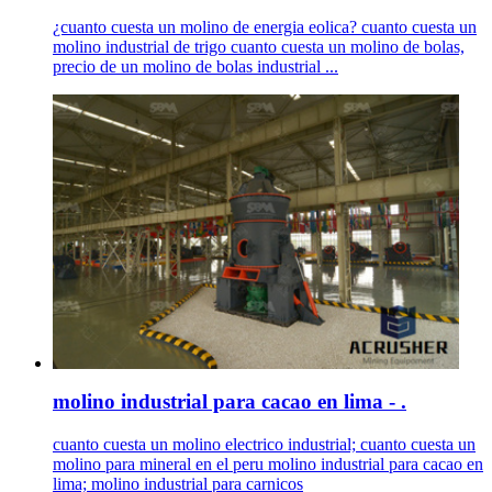
¿cuanto cuesta un molino de energia eolica? cuanto cuesta un
molino industrial de trigo cuanto cuesta un molino de bolas,
precio de un molino de bolas industrial ...
molino industrial para cacao en lima - .
cuanto cuesta un molino electrico industrial; cuanto cuesta un
molino para mineral en el peru molino industrial para cacao en
lima; molino industrial para carnicos