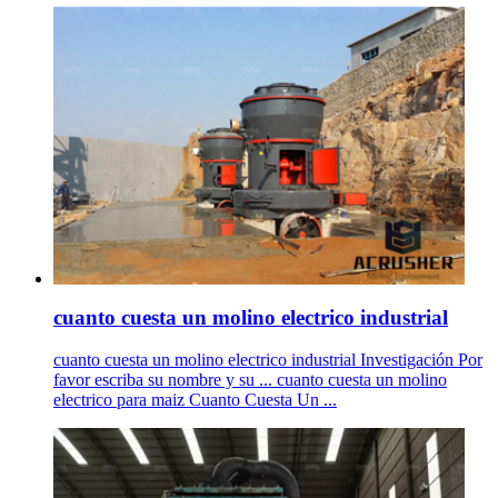
cuanto cuesta un molino electrico industrial
cuanto cuesta un molino electrico industrial Investigación Por
favor escriba su nombre y su ... cuanto cuesta un molino
electrico para maiz Cuanto Cuesta Un ...