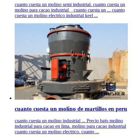
cuanto cuesta un molino semi industrial. cuanto cuesta un
molino para cacao industrial _ cuanto cuesta un ... cuanto
cuesta un molino electrico industrial keel ...
cuanto cuesta un molino de martillos en peru
cuanto cuesta un molino industrial ... Precio bajo molino
industrial para cacao en lima. molino para cacao industrial
cuanto cuesta un molino electrico. cuanto ...