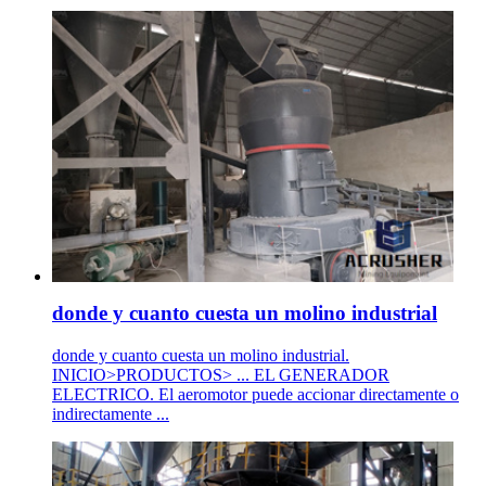
donde y cuanto cuesta un molino industrial
donde y cuanto cuesta un molino industrial.
INICIO>PRODUCTOS> ... EL GENERADOR
ELECTRICO. El aeromotor puede accionar directamente o
indirectamente ...