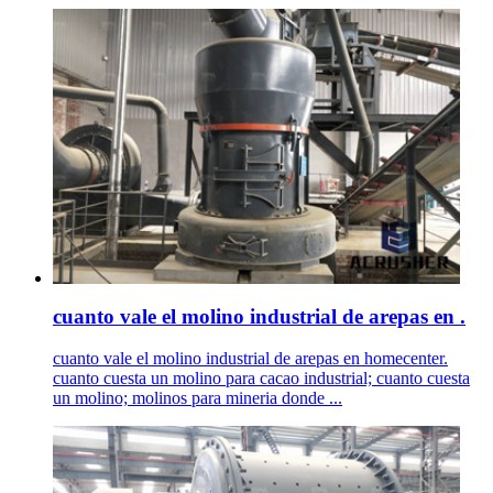
cuanto vale el molino industrial de arepas en .
cuanto vale el molino industrial de arepas en homecenter.
cuanto cuesta un molino para cacao industrial; cuanto cuesta
un molino; molinos para mineria donde ...