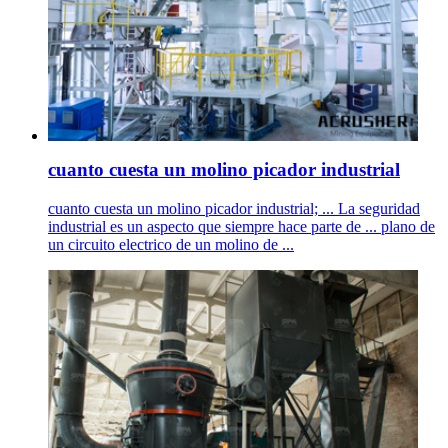
cuanto cuesta un molino picador industrial
cuanto cuesta un molino picador industrial; ... La seguridad
industrial es un aspecto que siempre hace parte de ... plano de
un circuito electrico de un molino de ...