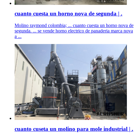
cuanto cuesta un horno nova de segunda | .
Molino raymond colombia; ... cuanto cuesta un horno nova de
segunda. ... se vende horno electrico de panaderia marca nova
a ...
cuanto cuseta un molino para mole industrial | .