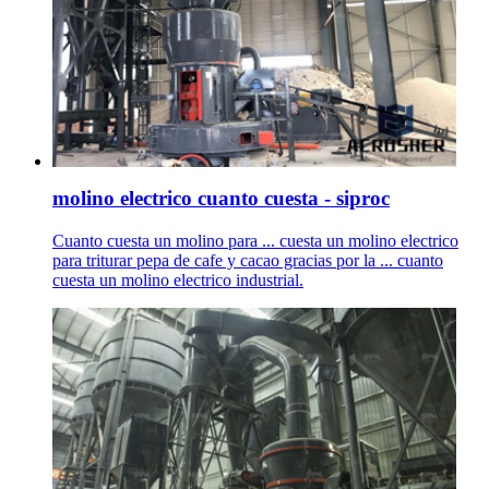
molino electrico cuanto cuesta - siproc
Cuanto cuesta un molino para ... cuesta un molino electrico
para triturar pepa de cafe y cacao gracias por la ... cuanto
cuesta un molino electrico industrial.