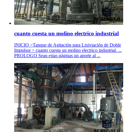
cuanto cuesta un molino electrico industrial
INICIO >Tanque de Agitación para Lixiviación de Doble
Impulsor > cuanto cuesta un molino electrico industrial. ...
PROLOGO Sean estas páginas un aporte al ...