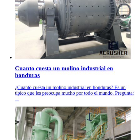
Cuanto cuesta un molino industrial en
honduras
¿Cuanto cuesta un molino industrial en honduras? Es un
típico que les preocupa mucho por todo el mundo. Pregunta:
...