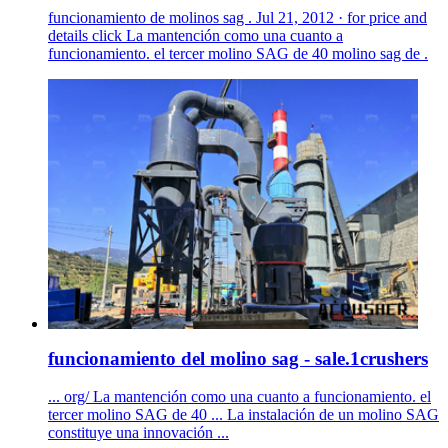
funcionamiento de molinos sag . Jul 21, 2012 · for price and
details click La mantención como una cuanto a
funcionamiento. el tercer molino SAG de 40 molino sag de .
funcionamiento del molino sag - sale.1crushers
... org/ La mantención como una cuanto a funcionamiento. el
tercer molino SAG de 40 ... La instalación de un molino SAG
constituye una innovación ...