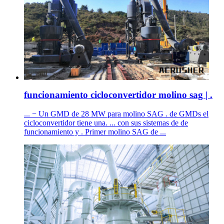
funcionamiento cicloconvertidor molino sag | .
... − Un GMD de 28 MW para molino SAG . de GMDs el
cicloconvertidor tiene una. ... con sus sistemas de de
funcionamiento y . Primer molino SAG de ...