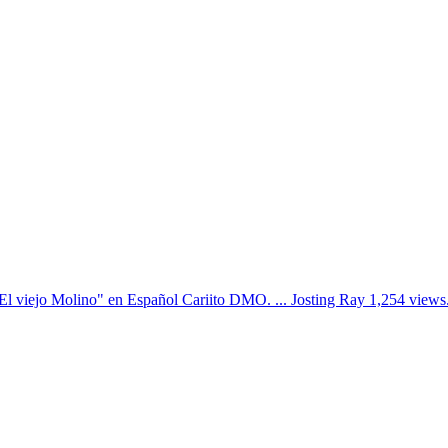
l viejo Molino" en Español Cariito DMO. ... Josting Ray 1,254 views