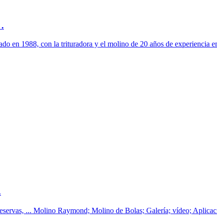
.
o en 1988, con la trituradora y el molino de 20 años de experiencia en 
.
 reservas, ... Molino Raymond; Molino de Bolas; Galería; vídeo; Aplicaci