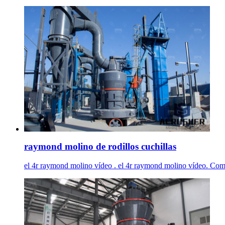
raymond molino de rodillos cuchillas
el 4r raymond molino vídeo . el 4r raymond molino vídeo. Como l