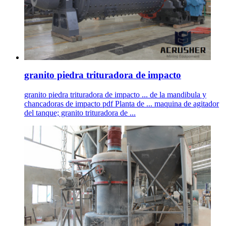
granito piedra trituradora de impacto
granito piedra trituradora de impacto ... de la mandibula y
chancadoras de impacto pdf Planta de ... maquina de agitador
del tanque; granito trituradora de ...