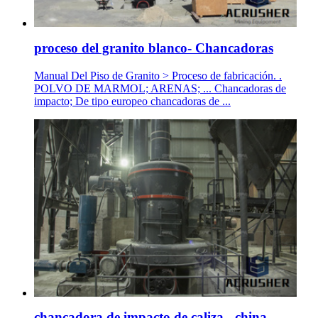
proceso del granito blanco- Chancadoras
Manual Del Piso de Granito > Proceso de fabricación. .
POLVO DE MARMOL; ARENAS; ... Chancadoras de
impacto; De tipo europeo chancadoras de ...
chancadora de impacto de caliza - china .