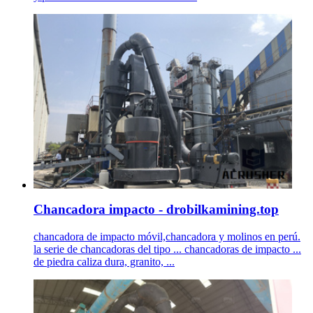
Chancadora impacto - drobilkamining.top
chancadora de impacto móvil,chancadora y molinos en perú.
la serie de chancadoras del tipo ... chancadoras de impacto ...
de piedra caliza dura, granito, ...