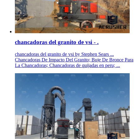
chancadoras del granito de vsi - .
chancadoras del granito de vsi by Stephen Sears ...
Chancadoras De Impacto Del Granito; Buje De Bronce Para
La Chancadoras; Chancadoras de quijadas en peru; ...