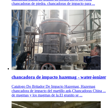
chancadoras de piedra. chancadoras de impacto para ...
chancadora de impacto hazemag - water-ionizer
Catalogo Do Britador De Impacto Hazemag, Hazemag
chancadora de impacto del martillo apk,Chancadoras China ...
de magmas y los magmas de la.El granito se ...