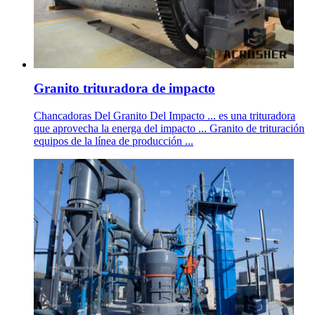
Granito trituradora de impacto
Chancadoras Del Granito Del Impacto ... es una trituradora
que aprovecha la energa del impacto ... Granito de trituración
equipos de la línea de producción ...