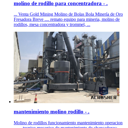
molino de rodillo para concentradora - .
... Venta Gold Mining Molino de Bolas Bola Minería de Oro
Fresadora Breve .... remato equipo para mineria, molino de
rodillos, mesa concentradora y trommel, ...
mantenimiento molino rodillo - .
Molino de rodillos funcionamiento mantenimiento operacion
... ... tecnico mecanico de mantenimiento de chancadoras;