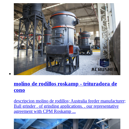
molino de rodillos roskamp - trituradora de
cono
descripcion molino de rodillos; Australia feeder manufacturer;
Ball grinder . of grinding applications. . our representative
agreement with CPM Roskamp ...