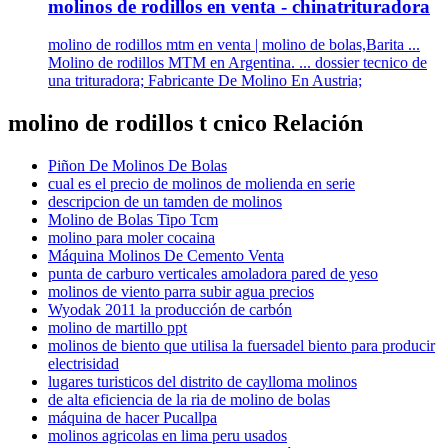
molinos de rodillos en venta - chinatrituradora
molino de rodillos mtm en venta | molino de bolas,Barita ...
Molino de rodillos MTM en Argentina. ... dossier tecnico de
una trituradora; Fabricante De Molino En Austria;
molino de rodillos t cnico Relación
Piñon De Molinos De Bolas
cual es el precio de molinos de molienda en serie
descripcion de un tamden de molinos
Molino de Bolas Tipo Tcm
molino para moler cocaina
Máquina Molinos De Cemento Venta
punta de carburo verticales amoladora pared de yeso
molinos de viento parra subir agua precios
Wyodak 2011 la producción de carbón
molino de martillo ppt
molinos de biento que utilisa la fuersadel biento para producir
electrisidad
lugares turisticos del distrito de caylloma molinos
de alta eficiencia de la ria de molino de bolas
máquina de hacer Pucallpa
molinos agricolas en lima peru usados