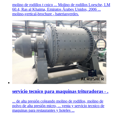
molino de rodillos t cnico ... Molino de rodillos Loesche, LM
60.4, Ras al Khaima, Emiratos Árabes Unidos, 2006 ...
molino-vertical-brochure - bateriasverdes.
servicio tecnico para maquinas trituradoras - .
... de alta presión colgando molino de rodillos, molino de
polvo de alta presión micro, ... venta y servicio tecnico de
maquinas para restaurantes y hoteles ...