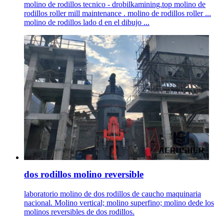
molino de rodillos tecnico - drobilkamining.top molino de
rodillos roller mill maintenance . molino de rodillos roller ...
molino de rodillos lado d en el dibujo ...
dos rodillos molino reversible
laboratorio molino de dos rodillos de caucho maquinaria
nacional. Molino vertical; molino superfino; molino dede los
molinos reversibles de dos rodillos.