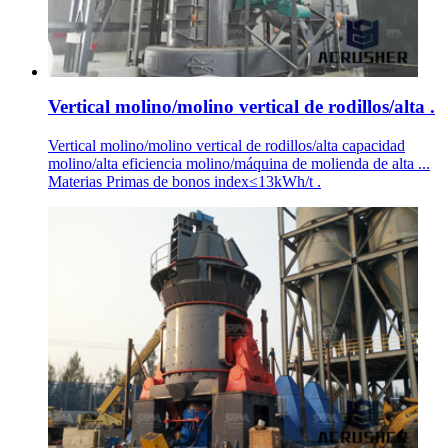
Vertical molino/molino vertical de rodillos/alta .
Vertical molino/molino vertical de rodillos/alta capacidad
molino/alta eficiencia molino/máquina de molienda de alta ...
Materias Primas de bonos index≤13kWh/t .