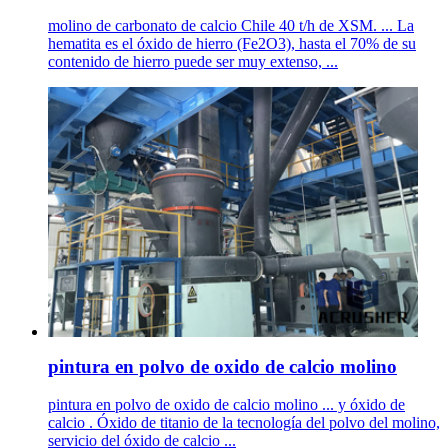
molino de carbonato de calcio Chile 40 t/h de XSM. ... La
hematita es el óxido de hierro (Fe2O3), hasta el 70% de su
contenido de hierro puede ser muy extenso, ...
pintura en polvo de oxido de calcio molino
pintura en polvo de oxido de calcio molino ... y óxido de
calcio . Óxido de titanio de la tecnología del polvo del molino,
servicio del óxido de calcio ...