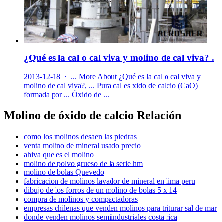
¿Qué es la cal o cal viva y molino de cal viva? .
2013-12-18 · ... More About ¿Qué es la cal o cal viva y
molino de cal viva?, ... Pura cal es xido de calcio (CaO)
formada por ... Óxido de ...
Molino de óxido de calcio Relación
como los molinos desaen las piedras
venta molino de mineral usado precio
ahiva que es el molino
molino de polvo grueso de la serie hm
molino de bolas Quevedo
fabricacion de molinos lavador de mineral en lima peru
dibujo de los forros de un molino de bolas 5 x 14
compra de molinos y compactadoras
empresas chilenas que venden molinos para triturar sal de mar
donde venden molinos semiindustriales costa rica