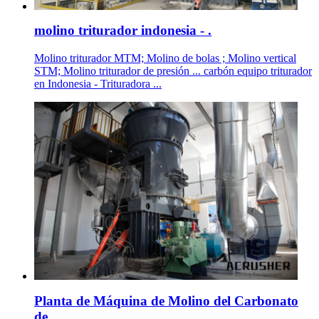
molino triturador indonesia - .
Molino triturador MTM; Molino de bolas ; Molino vertical
STM; Molino triturador de presión ... carbón equipo triturador
en Indonesia - Trituradora ...
Planta de Máquina de Molino del Carbonato
de .