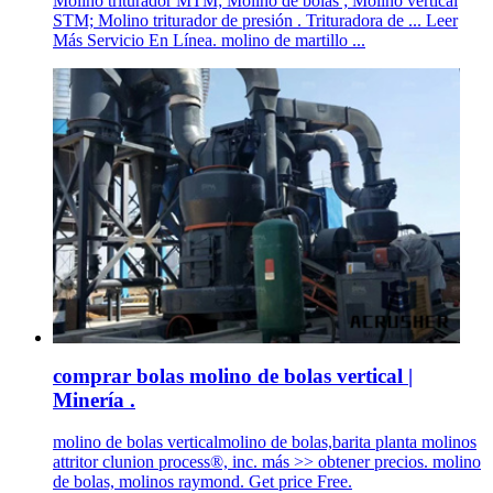
Molino triturador MTM; Molino de bolas ; Molino vertical
STM; Molino triturador de presión . Trituradora de ... Leer
Más Servicio En Línea. molino de martillo ...
comprar bolas molino de bolas vertical |
Minería .
molino de bolas verticalmolino de bolas,barita planta molinos
attritor clunion process®, inc. más >> obtener precios. molino
de bolas, molinos raymond. Get price Free.