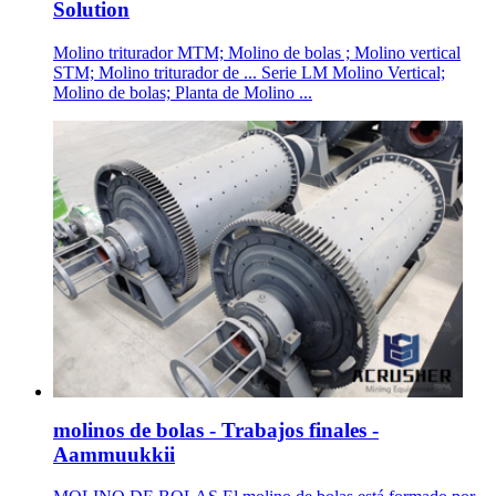
Solution
Molino triturador MTM; Molino de bolas ; Molino vertical
STM; Molino triturador de ... Serie LM Molino Vertical;
Molino de bolas; Planta de Molino ...
molinos de bolas - Trabajos finales -
Aammuukkii