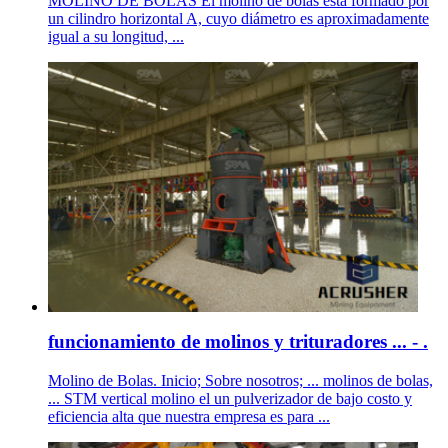
MOLINO DE BOLAS El molino de bolas está formado por
un cilindro horizontal A, cuyo diámetro es aproximadamente
igual a su longitud, ...
funcionamiento de molinos y trituradores ... - .
Molino de Bolas. Inicio; Sobre nosotros; ... molinos de bolas,
... STM vertical molino el un pulverizador de bajo costo y
eficiencia alta que nuestra empresa es para ...