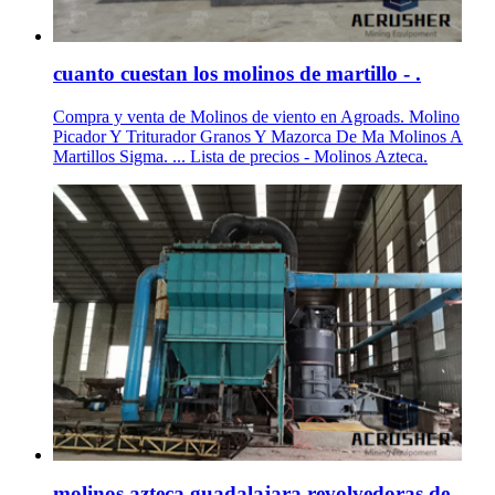
cuanto cuestan los molinos de martillo - .
Compra y venta de Molinos de viento en Agroads. Molino
Picador Y Triturador Granos Y Mazorca De Ma Molinos A
Martillos Sigma. ... Lista de precios - Molinos Azteca.
molinos azteca guadalajara revolvedoras de