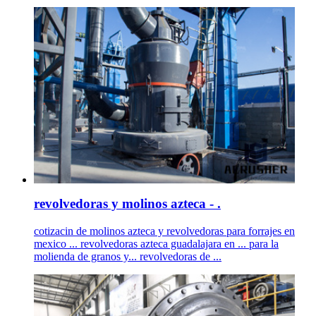
revolvedoras y molinos azteca - .
cotizacin de molinos azteca y revolvedoras para forrajes en
mexico ... revolvedoras azteca guadalajara en ... para la
molienda de granos y... revolvedoras de ...