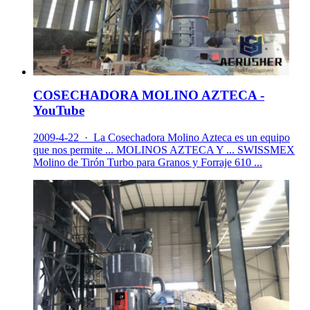
COSECHADORA MOLINO AZTECA -
YouTube
2009-4-22 · La Cosechadora Molino Azteca es un equipo
que nos permite ... MOLINOS AZTECA Y ... SWISSMEX
Molino de Tirón Turbo para Granos y Forraje 610 ...