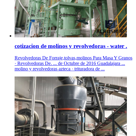
cotizacion de molinos y revolvedoras - water .
Revolvedoras De Forraje,tolvas,molinos Para Masa Y Granos
· Revolvedoras De. ... de Octubre de 2016 Guadalajara ...
molino y revolvedoras azteca · trituradora de ...