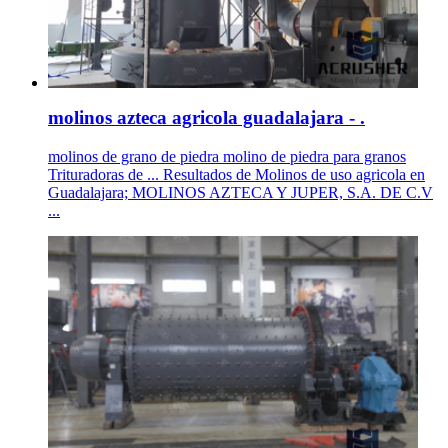
molinos azteca agricola guadalajara - .
molinos de grano de piedra molino de piedra para granos
Trituradoras de ... Resultados de Molinos de uso agricola en
Guadalajara; MOLINOS AZTECA Y JUPER, S.A. DE C.V
...