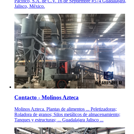
Pacífico, S.A. de C.V. 16 de Septiembre #574 Guadalajara,
Jalisco, México.
Contacto - Molinos Azteca
Molinos Azteca. Plantas de alimentos ... Peletizadoras;
Roladora de granos; Silos metálicos de almacenamiento;
Tanques y estructuras; ... Guadalajara Jalisco ...