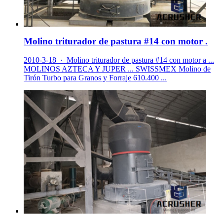
Molino triturador de pastura #14 con motor .
2010-3-18 · Molino triturador de pastura #14 con motor a ...
MOLINOS AZTECA Y JUPER ... SWISSMEX Molino de
Tirón Turbo para Granos y Forraje 610.400 ...