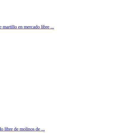
martillo en mercado libre ...
o libre de molinos de ...