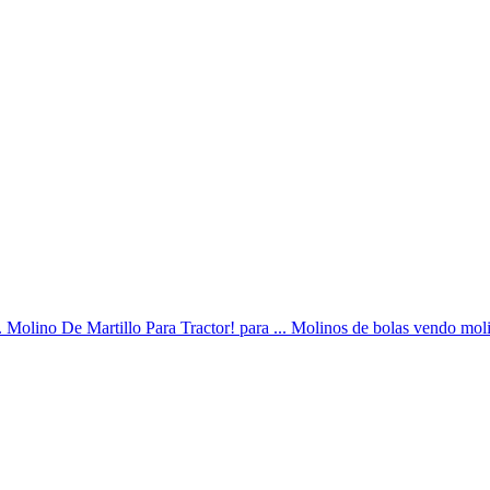
.. Molino De Martillo Para Tractor! para ... Molinos de bolas vendo moli