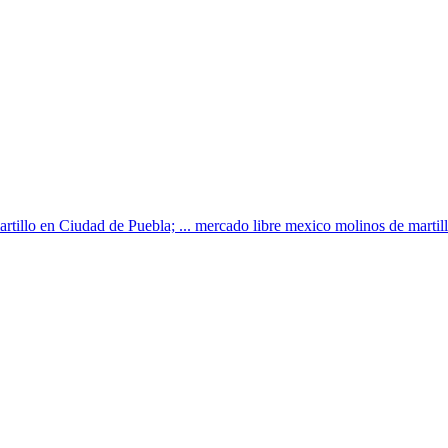
rtillo en Ciudad de Puebla; ... mercado libre mexico molinos de martillo 