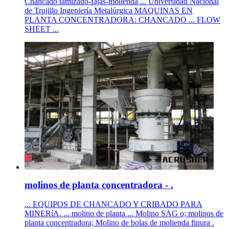
Chancado tamizado-fajas-molienda ... Universidad Nacional
de Trujillo Ingeniería Metalúrgica MAQUINAS EN
PLANTA CONCENTRADORA: CHANCADO ... FLOW
SHEET ...
molinos de planta concentradora - .
... EQUIPOS DE CHANCADO Y CRIBADO PARA
MINERíA. ... molino de planta ... Molino SAG o; molinos de
planta concentradora; Molino de bolas de molienda finura .