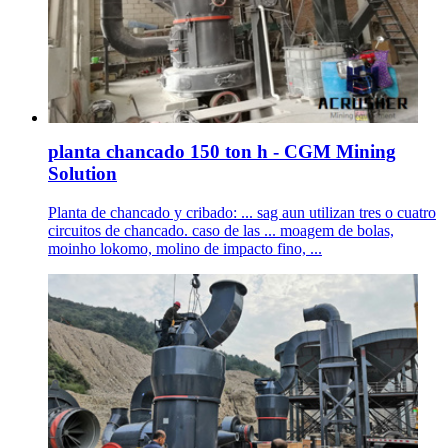
planta chancado 150 ton h - CGM Mining
Solution
Planta de chancado y cribado: ... sag aun utilizan tres o cuatro
circuitos de chancado. caso de las ... moagem de bolas,
moinho lokomo, molino de impacto fino, ...