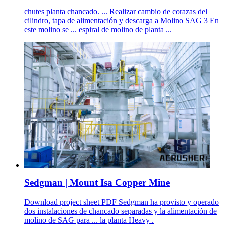
chutes planta chancado. ... Realizar cambio de corazas del
cilindro, tapa de alimentación y descarga a Molino SAG 3 En
este molino se ... espiral de molino de planta ...
Sedgman | Mount Isa Copper Mine
Download project sheet PDF Sedgman ha provisto y operado
dos instalaciones de chancado separadas y la alimentación de
molino de SAG para ... la planta Heavy .