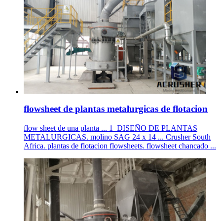
flowsheet de plantas metalurgicas de flotacion
flow sheet de una planta ... 1_DISEÑO DE PLANTAS
METALURGICAS. molino SAG 24 x 14 ... Crusher South
Africa. plantas de flotacion flowsheets. flowsheet chancado ...