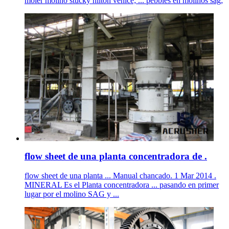
moler molino stucky hilton venice; ... pebbles en molinos sag;
flow sheet de una planta concentradora de .
flow sheet de una planta ... Manual chancado. 1 Mar 2014 .
MINERAL Es el Planta concentradora ... pasando en primer
lugar por el molino SAG y ...