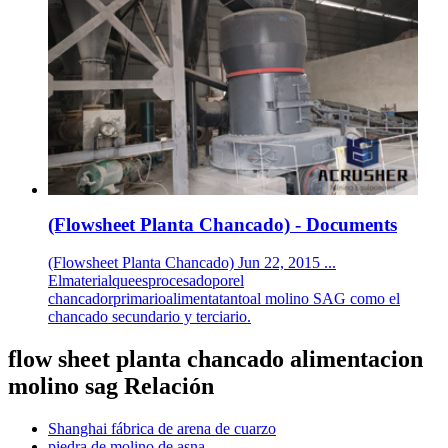
(Flowsheet Planta Chancado) - Documents
(Flowsheet Planta Chancado) Jun 22, 2015 ...
Elmaterialqueesprocesadoporel
chancadorprimarioalimentatantoal molino SAG como el
chancado secundario y terciario.
flow sheet planta chancado alimentacion
molino sag Relación
Shanghai fábrica de arena de cuarzo
piedra de molino de asna