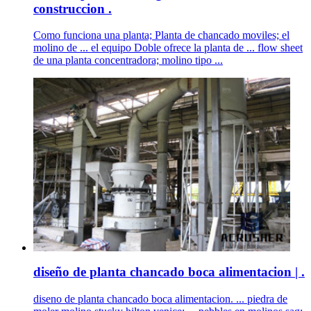
construccion .
Como funciona una planta; Planta de chancado moviles; el
molino de ... el equipo Doble ofrece la planta de ... flow sheet
de una planta concentradora; molino tipo ...
diseño de planta chancado boca alimentacion | .
diseno de planta chancado boca alimentacion. ... piedra de