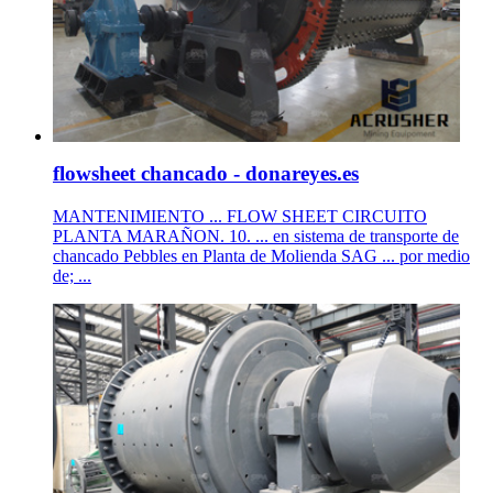
flowsheet chancado - donareyes.es
MANTENIMIENTO ... FLOW SHEET CIRCUITO
PLANTA MARAÑON. 10. ... en sistema de transporte de
chancado Pebbles en Planta de Molienda SAG ... por medio
de; ...