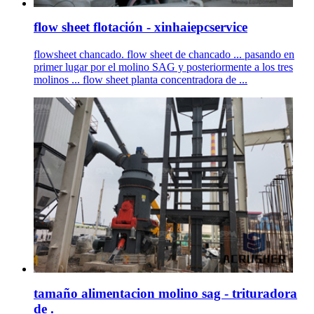
flow sheet flotación - xinhaiepcservice
flowsheet chancado. flow sheet de chancado ... pasando en
primer lugar por el molino SAG y posteriormente a los tres
molinos ... flow sheet planta concentradora de ...
tamaño alimentacion molino sag - trituradora
de .