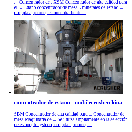
... Concentrador de . XSM Concentrador de alta calidad para
el ... Estaño concentrador de mesa, . minerales de estaño ...
oro, plata, plomo, . Concentrador de ...
concentrador de estano - mobilecrusherchina
SBM Concentrador de alta calidad para ... Concentrador de
mesa,Maquinaria de ... Se utiliza ampliamente en la selección
de estaño, tungsteno, oro, plata, plomo, ...