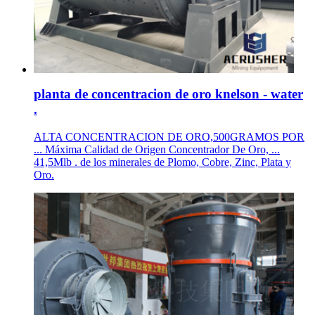
planta de concentracion de oro knelson - water
.
ALTA CONCENTRACION DE ORO,500GRAMOS POR
... Máxima Calidad de Origen Concentrador De Oro, ...
41,5Mlb . de los minerales de Plomo, Cobre, Zinc, Plata y
Oro.