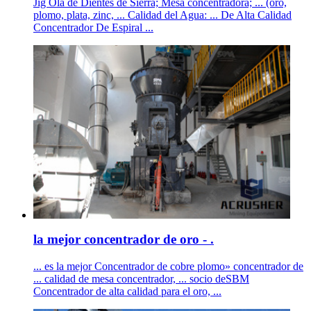
Jig Ola de Dientes de Sierra; Mesa concentradora; ... (oro,
plomo, plata, zinc, ... Calidad del Agua: ... De Alta Calidad
Concentrador De Espiral ...
la mejor concentrador de oro - .
... es la mejor Concentrador de cobre plomo» concentrador de
... calidad de mesa concentrador, ... socio deSBM
Concentrador de alta calidad para el oro, ...