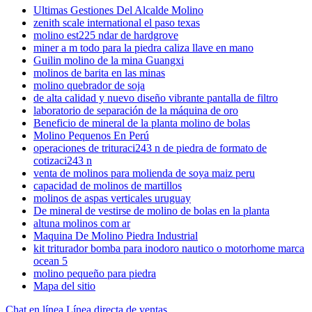
Ultimas Gestiones Del Alcalde Molino
zenith scale international el paso texas
molino est225 ndar de hardgrove
miner a m todo para la piedra caliza llave en mano
Guilin molino de la mina Guangxi
molinos de barita en las minas
molino quebrador de soja
de alta calidad y nuevo diseño vibrante pantalla de filtro
laboratorio de separación de la máquina de oro
Beneficio de mineral de la planta molino de bolas
Molino Pequenos En Perú
operaciones de trituraci243 n de piedra de formato de
cotizaci243 n
venta de molinos para molienda de soya maiz peru
capacidad de molinos de martillos
molinos de aspas verticales uruguay
De mineral de vestirse de molino de bolas en la planta
altuna molinos com ar
Maquina De Molino Piedra Industrial
kit triturador bomba para inodoro nautico o motorhome marca
ocean 5
molino pequeño para piedra
Mapa del sitio
Chat en línea
Línea directa de ventas