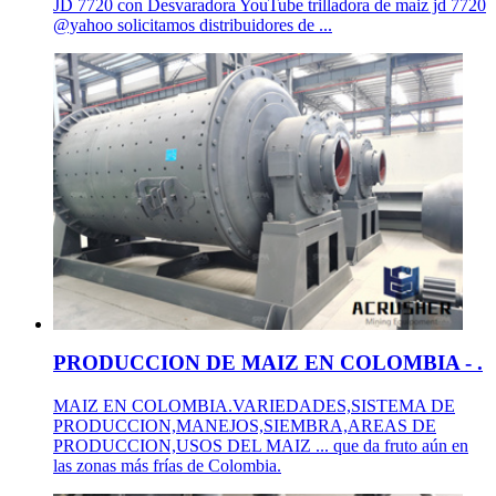
JD 7720 con Desvaradora YouTube trilladora de maiz jd 7720
@yahoo solicitamos distribuidores de ...
PRODUCCION DE MAIZ EN COLOMBIA - .
MAIZ EN COLOMBIA.VARIEDADES,SISTEMA DE
PRODUCCION,MANEJOS,SIEMBRA,AREAS DE
PRODUCCION,USOS DEL MAIZ ... que da fruto aún en
las zonas más frías de Colombia.