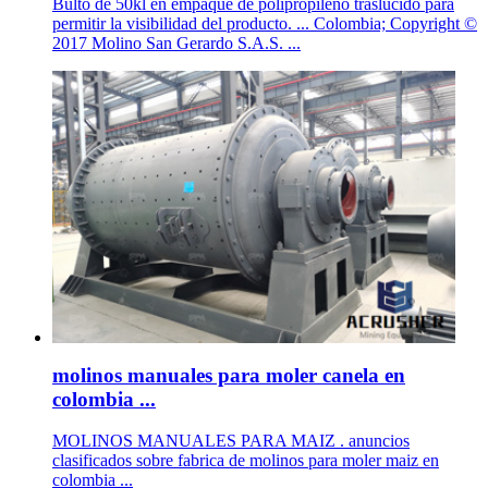
Bulto de 50kl en empaque de polipropileno traslúcido para
permitir la visibilidad del producto. ... Colombia; Copyright ©
2017 Molino San Gerardo S.A.S. ...
molinos manuales para moler canela en
colombia ...
MOLINOS MANUALES PARA MAIZ . anuncios
clasificados sobre fabrica de molinos para moler maiz en
colombia ...