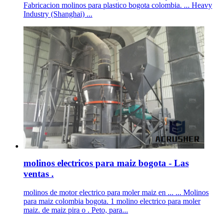
Fabricacion molinos para plastico bogota colombia. ... Heavy
Industry (Shanghai) ...
molinos electricos para maiz bogota - Las
ventas .
molinos de motor electrico para moler maiz en ... ... Molinos
para maiz colombia bogota. 1 molino electrico para moler
maiz. de maiz pira o . Peto, para...