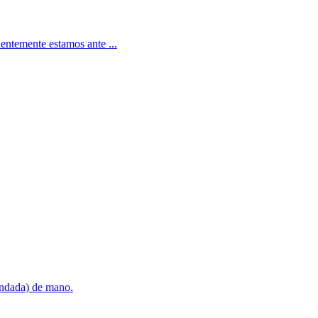
identemente estamos ante ...
ndada) de mano.