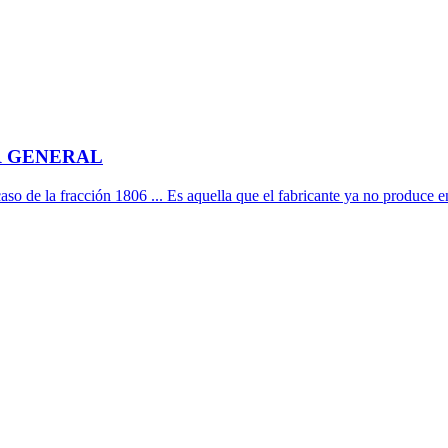
R GENERAL
so de la fracción 1806 ... Es aquella que el fabricante ya no produce en 