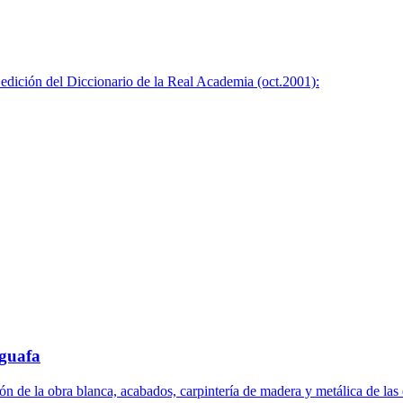
ción del Diccionario de la Real Academia (oct.2001):
guafa
la obra blanca, acabados, carpintería de madera y metálica de las e