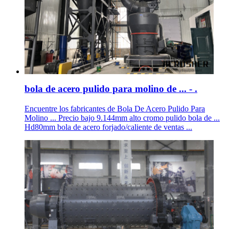
bola de acero pulido para molino de ... - .
Encuentre los fabricantes de Bola De Acero Pulido Para
Molino ... Precio bajo 9.144mm alto cromo pulido bola de ...
Hd80mm bola de acero forjado/caliente de ventas ...