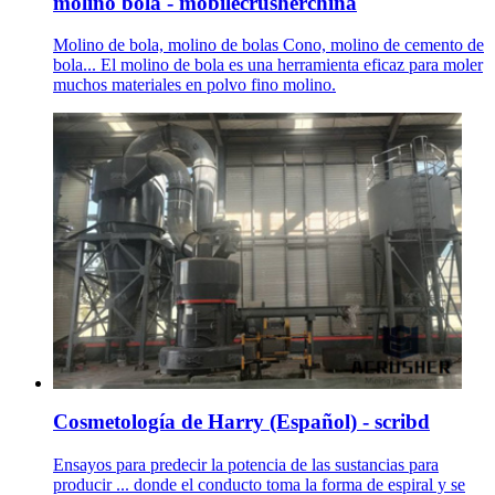
molino bola - mobilecrusherchina
Molino de bola, molino de bolas Cono, molino de cemento de
bola... El molino de bola es una herramienta eficaz para moler
muchos materiales en polvo fino molino.
Cosmetología de Harry (Español) - scribd
Ensayos para predecir la potencia de las sustancias para
producir ... donde el conducto toma la forma de espiral y se