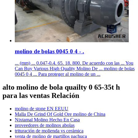
molino de bolas 0045 0 4 - .
... (mm) ... 0.047-0.4. 65. 18. 800. De acuerdo con las ... You
Can Buy Various High Quality Molino De ... molino de bolas
0045 0 4 ... Para proteger al molino de un ...
alto molino de bola quailty 0 65-35t h
para las ventas Relación
molino de stone EN EEUU
Malla De Grind Of Gold Ore molino de China
Nixtamal Molino Hecho En Casa
proveedores de molinos abolas
trituración de molienda vs cerámica
venta de molino de martillos pachuca