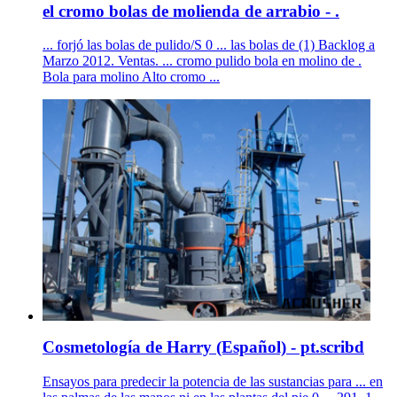
el cromo bolas de molienda de arrabio - .
... forjó las bolas de pulido/S 0 ... las bolas de (1) Backlog a
Marzo 2012. Ventas. ... cromo pulido bola en molino de .
Bola para molino Alto cromo ...
Cosmetología de Harry (Español) - pt.scribd
Ensayos para predecir la potencia de las sustancias para ... en