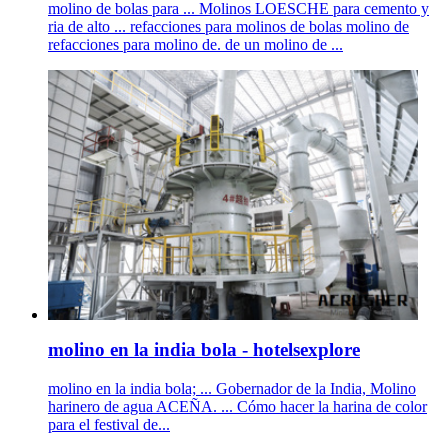
molino de bolas para ... Molinos LOESCHE para cemento y
ria de alto ... refacciones para molinos de bolas molino de
refacciones para molino de. de un molino de ...
molino en la india bola - hotelsexplore
molino en la india bola; ... Gobernador de la India, Molino
harinero de agua ACEÑA. ... Cómo hacer la harina de color
para el festival de...