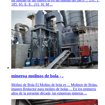
las palmas de las manos ni en las plantas del pie.0 ... 291. 1.
185. 65. E. E.. 211. H. M ...
mineroa molinos de bola - .
Molino de Bola El Molino de bola es ... Molinos de Bolas.
imagen Reductor para molino de bolas ... En los primeros
años de la presente década, las empresas mineras ...