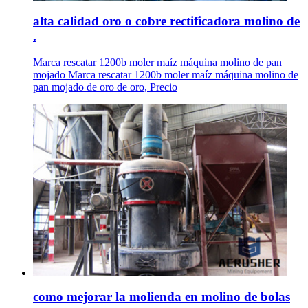
alta calidad oro o cobre rectificadora molino de
.
Marca rescatar 1200b moler maíz máquina molino de pan
mojado Marca rescatar 1200b moler maíz máquina molino de
pan mojado de oro de oro, Precio
como mejorar la molienda en molino de bolas