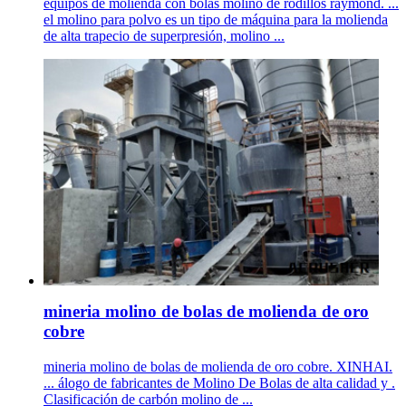
equipos de molienda con bolas molino de rodillos raymond. ...
el molino para polvo es un tipo de máquina para la molienda
de alta trapecio de superpresión, molino ...
mineria molino de bolas de molienda de oro
cobre
mineria molino de bolas de molienda de oro cobre. XINHAI.
... álogo de fabricantes de Molino De Bolas de alta calidad y .
Clasificación de carbón molino de ...