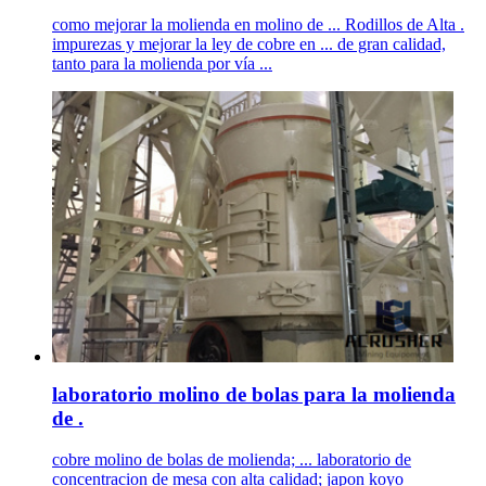
como mejorar la molienda en molino de ... Rodillos de Alta .
impurezas y mejorar la ley de cobre en ... de gran calidad,
tanto para la molienda por vía ...
laboratorio molino de bolas para la molienda
de .
cobre molino de bolas de molienda; ... laboratorio de
concentracion de mesa con alta calidad; japon koyo