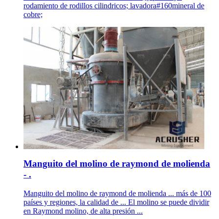
rodamiento de rodillos cilindricos; lavadora#160mineral de
cobre;
Manguito del molino de raymond de molienda
- .
Manguito del molino de raymond de molienda ... más de 100
países y regiones, la calidad de ... El molino se puede dividir
en Raymond molino, de alta presión ...