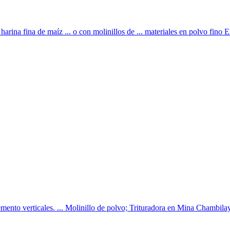
harina fina de maíz ... o con molinillos de ... materiales en polvo fino E
cemento verticales. ... Molinillo de polvo; Trituradora en Mina Chambilaya