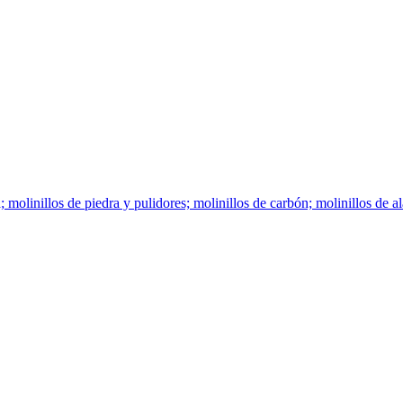
 molinillos de piedra y pulidores; molinillos de carbón; molinillos de 