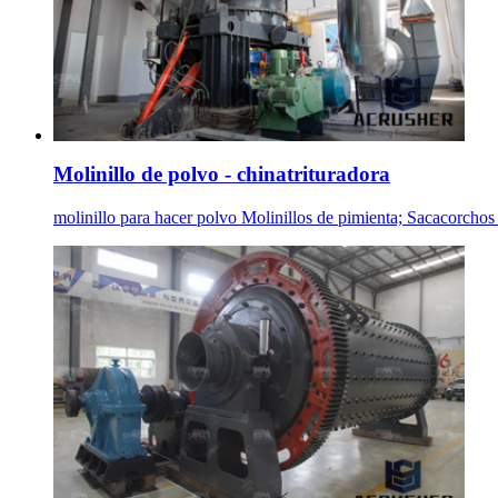
Molinillo de polvo - chinatrituradora
molinillo para hacer polvo Molinillos de pimienta; Sacacorchos .