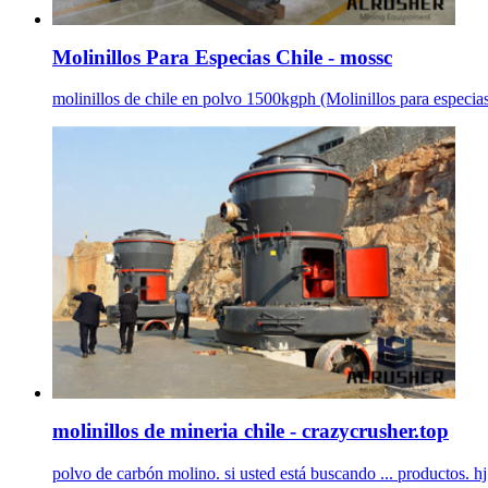
Molinillos Para Especias Chile - mossc
molinillos de chile en polvo 1500kgph (Molinillos para especias
molinillos de mineria chile - crazycrusher.top
polvo de carbón molino. si usted está buscando ... productos. hj s