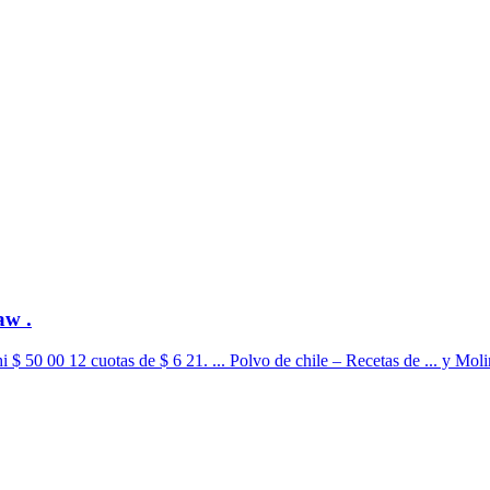
aw .
50 00 12 cuotas de $ 6 21. ... Polvo de chile – Recetas de ... y Molini