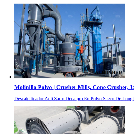
Molinillo Polvo | Crusher Mills, Cone Crusher, J
Descalcificador Anti Sarro Decalpro En Polvo Saeco De Longhi $ 