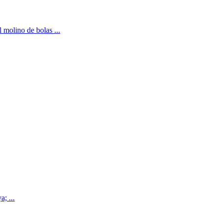
l molino de bolas ...
; ...