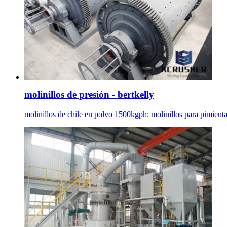
molinillos de presión - bertkelly
molinillos de chile en polvo 1500kgph; molinillos para pimienta;