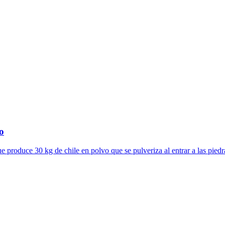
o
 produce 30 kg de chile en polvo que se pulveriza al entrar a las pied