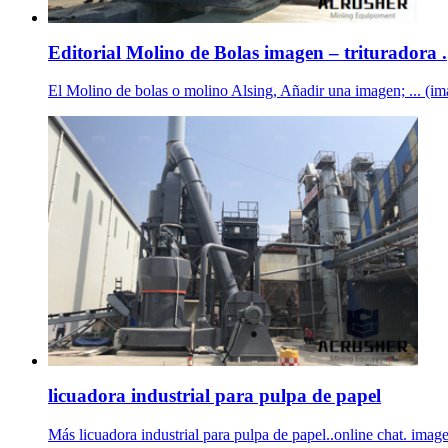
Editorial Molino de Bolas imagen – trituradora .
El Molino de bolas o molino Alsing, Añadir una imagen; ... (im
licuadora industrial para pulpa de papel
Más licuadora industrial para pulpa de papel..online chat. image