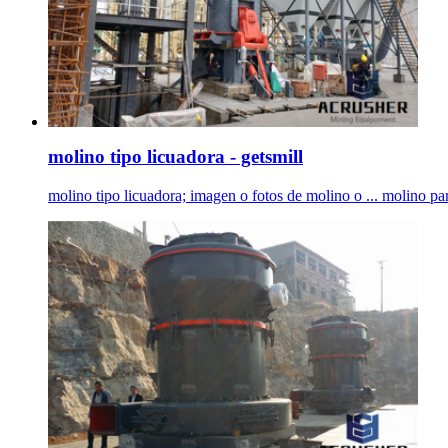
molino tipo licuadora - getsmill
molino tipo licuadora; imagen o fotos de molino o ... molino par