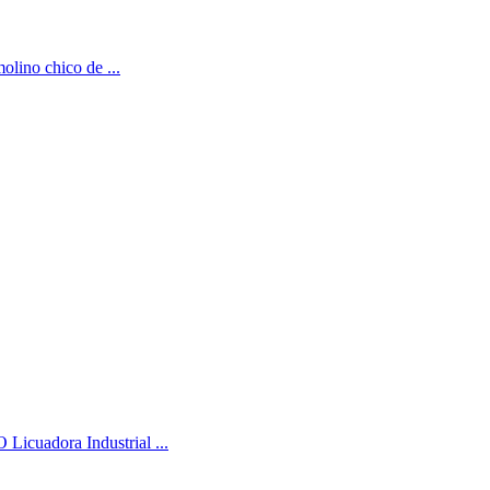
olino chico de ...
Licuadora Industrial ...