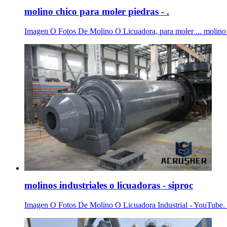
molino chico para moler piedras - .
Imagen O Fotos De Molino O Licuadora, para moler ... molino chi
molinos industriales o licuadoras - siproc
Imagen O Fotos De Molino O Licuadora Industrial - YouTube. mo