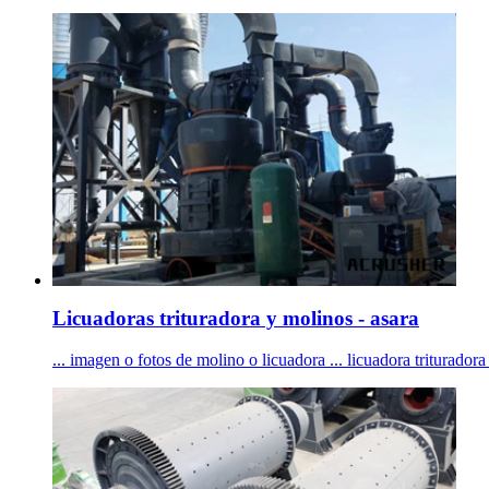
Licuadoras trituradora y molinos - asara
... imagen o fotos de molino o licuadora ... licuadora triturador