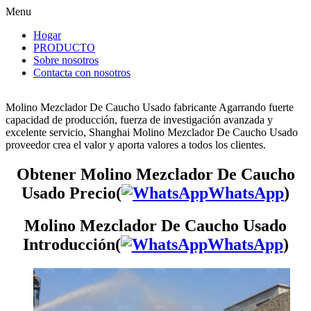
Menu
Hogar
PRODUCTO
Sobre nosotros
Contacta con nosotros
Molino Mezclador De Caucho Usado fabricante Agarrando fuerte
capacidad de producción, fuerza de investigación avanzada y
excelente servicio, Shanghai Molino Mezclador De Caucho Usado
proveedor crea el valor y aporta valores a todos los clientes.
Obtener Molino Mezclador De Caucho
Usado Precio(
WhatsApp
)
Molino Mezclador De Caucho Usado
Introducción(
WhatsApp
)