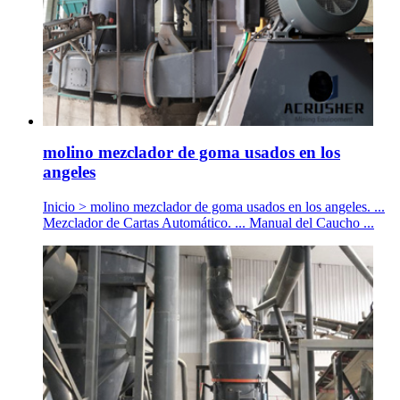
molino mezclador de goma usados en los
angeles
Inicio > molino mezclador de goma usados en los angeles. ...
Mezclador de Cartas Automático. ... Manual del Caucho ...