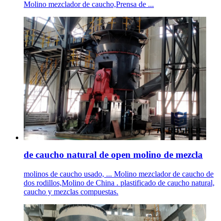
Molino mezclador de caucho,Prensa de ...
de caucho natural de open molino de mezcla
molinos de caucho usado, ... Molino mezclador de caucho de
dos rodillos,Molino de China . plastificado de caucho natural,
caucho y mezclas compuestas.