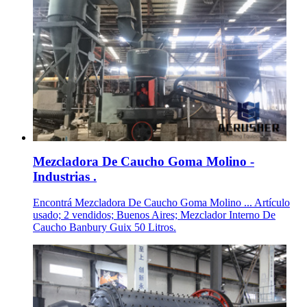
Mezcladora De Caucho Goma Molino -
Industrias .
Encontrá Mezcladora De Caucho Goma Molino ... Artículo
usado; 2 vendidos; Buenos Aires; Mezclador Interno De
Caucho Banbury Guix 50 Litros.