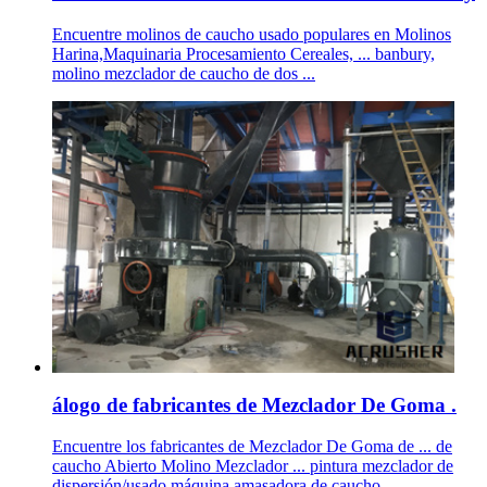
Encuentre molinos de caucho usado populares en Molinos
Harina,Maquinaria Procesamiento Cereales, ... banbury,
molino mezclador de caucho de dos ...
álogo de fabricantes de Mezclador De Goma .
Encuentre los fabricantes de Mezclador De Goma de ... de
caucho Abierto Molino Mezclador ... pintura mezclador de
dispersión/usado máquina amasadora de caucho.