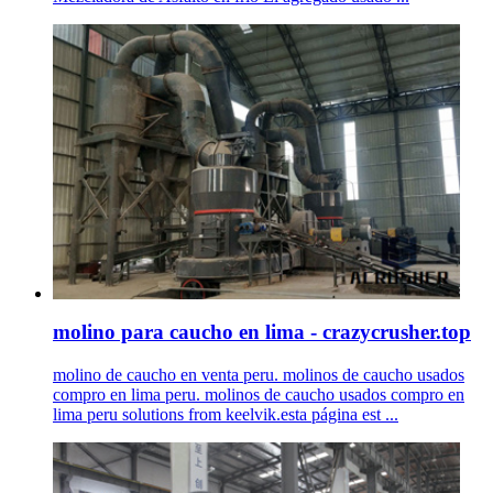
molino para caucho en lima - crazycrusher.top
molino de caucho en venta peru. molinos de caucho usados
compro en lima peru. molinos de caucho usados compro en
lima peru solutions from keelvik.esta página est ...