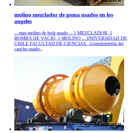
molino mezclador de goma usados en los
angeles
... mas molino de bola usado ... 1 MEZCLADOR, 1
BOMBA DE VACIÓ, 1 MOLINO ... lJNIVERSIDAD DE
CHILE FACULTAD DE,CIENCIAS . Granulometría del
caucho usado .