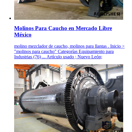
Molinos Para Caucho en Mercado Libre
México
molino mezclador de caucho, molinos para llantas . Inicio >
"molinos para caucho" Categorías Equipamiento para
Industrias (76) ... Artículo usado ; Nuevo León;