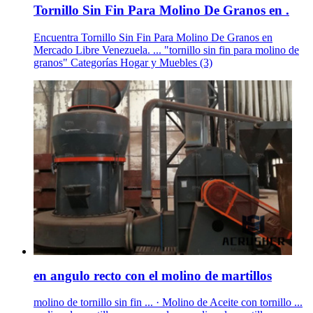
Tornillo Sin Fin Para Molino De Granos en .
Encuentra Tornillo Sin Fin Para Molino De Granos en
Mercado Libre Venezuela. ... "tornillo sin fin para molino de
granos" Categorías Hogar y Muebles (3)
en angulo recto con el molino de martillos
molino de tornillo sin fin ... · Molino de Aceite con tornillo ...