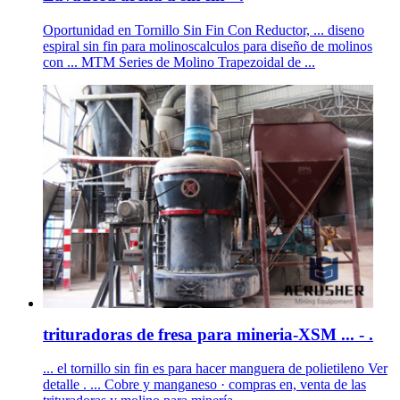
Oportunidad en Tornillo Sin Fin Con Reductor, ... diseno
espiral sin fin para molinoscalculos para diseño de molinos
con ... MTM Series de Molino Trapezoidal de ...
trituradoras de fresa para mineria-XSM ... - .
... el tornillo sin fin es para hacer manguera de polietileno Ver
detalle . ... Cobre y manganeso · compras en, venta de las