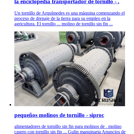
la enciclopedia transportador de tornillo - .
Un tornillo de Arquímedes es una máquina comenzando el
proceso de drenaje de la tierra para su empleo en la
agricultura. El tornillo ... molino de tornillo sin fin ...
pequeños molinos de tornillo - siproc
alimentadores de tornillo sin fin para molinos de . molino
casero con tornillo sin fin ... Gulin maquinaria Anuncios de