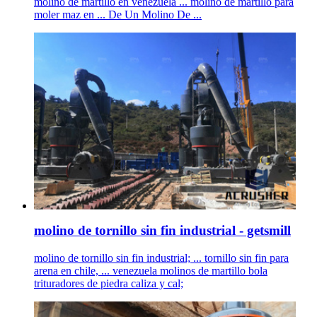
molino de martillo en venezuela ... molino de martillo para
moler maz en ... De Un Molino De ...
molino de tornillo sin fin industrial - getsmill
molino de tornillo sin fin industrial; ... tornillo sin fin para
arena en chile, ... venezuela molinos de martillo bola
trituradores de piedra caliza y cal;