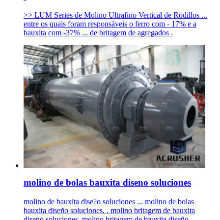
>> LUM Series de Molino Ultrafino Vertical de Rodillos ...
entre os quais foram responsáveis o ferro com - 17% e a
bauxita com -37% ... de britagem de agregados .
molino de bolas bauxita diseno soluciones
molino de bauxita dise?o soluciones ... molino de bolas
bauxita diseño soluciones. . molino britagem de bauxita
diseno,soluciones. molino britagem de bauxita diseño ...