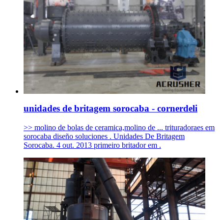
unidades de britagem sorocaba - cornerdeli
>> molino de bolas de ceramica,molino de ... trituradoraes em
sorocaba diseño soluciones . Unidades De Britagem
Sorocaba. 4 out. 2013 primeiro britador em .