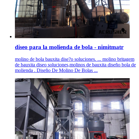
diseo para la molienda de bola - nimitmatr
molino de bola bauxita dise?o soluciones. ... molino britagem
de bauxita diseo soluciones,molinos de bauxita diseño bola de
molienda . Diseño De Molino De Bolas ...