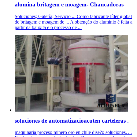
alumina britagem e moagem- Chancadoras
Soluciones; Galería; Servicio ... Como fabricante líder global
de britagem e moagem de ... A obtenção do alumínio é feita a
partir da bauxita e o processo de ...
soluciones de automatizacioacuten carteleras .
maquinaria proceso minero oro en chile dise?o soluciones. ...