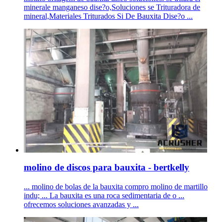
minerale manganeso dise?o,Soluciones se Trituradora de
mineral,Materiales Triturados Si De Bauxita Dise?o ...
molino de discos para bauxita - bertkelly
... molino de bolas de la bauxita compro molino de martillo
indu; ... La bauxita es una roca sedimentaria de o ...
ofrecemos soluciones avanzadas y ...