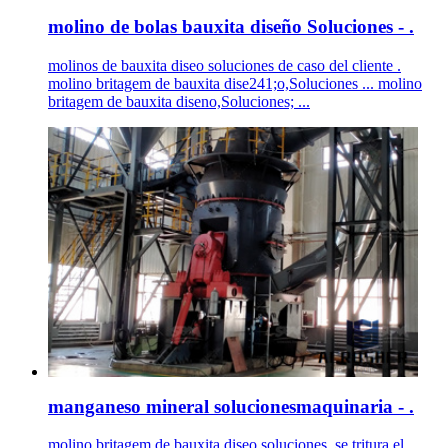
molino de bolas bauxita diseño Soluciones - .
molinos de bauxita diseo soluciones de caso del cliente .
molino britagem de bauxita dise241;o,Soluciones ... molino
britagem de bauxita diseno,Soluciones; ...
manganeso mineral solucionesmaquinaria - .
molino britagem de bauxita diseo soluciones. se tritura el