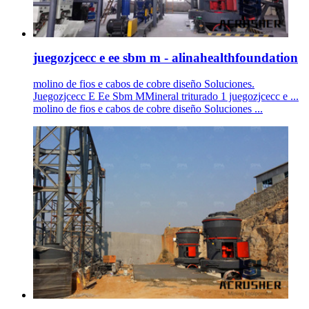
juegozjcecc e ee sbm m - alinahealthfoundation
molino de fios e cabos de cobre diseño Soluciones.
Juegozjcecc E Ee Sbm MMineral triturado 1 juegozjcecc e ...
molino de fios e cabos de cobre diseño Soluciones ...