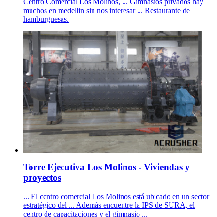
Centro Comercial Los Molinos, ... Gimnasios privados hay
muchos en medellin sin nos interesar ... Restaurante de
hamburguesas.
Torre Ejecutiva Los Molinos - Viviendas y
proyectos
... El centro comercial Los Molinos está ubicado en un sector
estratégico del ... Además encuentre la IPS de SURA, el
centro de capacitaciones y el gimnasio ...