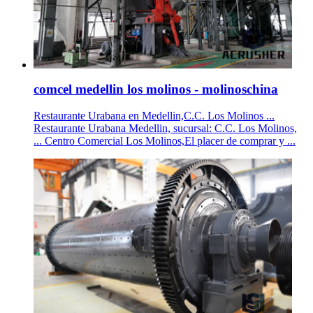
comcel medellin los molinos - molinoschina
Restaurante Urabana en Medellin,C.C. Los Molinos ...
Restaurante Urabana Medellin, sucursal: C.C. Los Molinos,
... Centro Comercial Los Molinos,El placer de comprar y ...