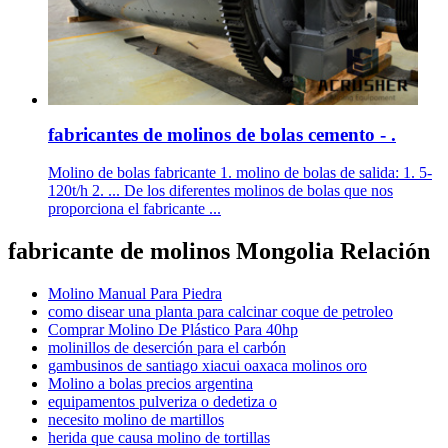
fabricantes de molinos de bolas cemento - .
Molino de bolas fabricante 1. molino de bolas de salida: 1. 5-
120t/h 2. ... De los diferentes molinos de bolas que nos
proporciona el fabricante ...
fabricante de molinos Mongolia Relación
Molino Manual Para Piedra
como disear una planta para calcinar coque de petroleo
Comprar Molino De Plástico Para 40hp
molinillos de deserción para el carbón
gambusinos de santiago xiacui oaxaca molinos oro
Molino a bolas precios argentina
equipamentos pulveriza o dedetiza o
necesito molino de martillos
herida que causa molino de tortillas