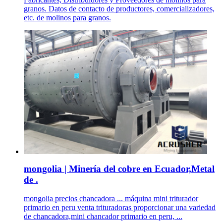
granos. Datos de contacto de productores, comercializadores,
etc. de molinos para granos.
mongolia | Minería del cobre en Ecuador,Metal
de .
mongolia precios chancadora ... máquina mini triturador
primario en peru venta trituradoras proporcionar una variedad
de chancadora,mini chancador primario en peru, ...