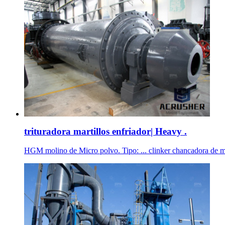
trituradora martillos enfriador| Heavy .
HGM molino de Micro polvo. Tipo: ... clinker chancadora de marti