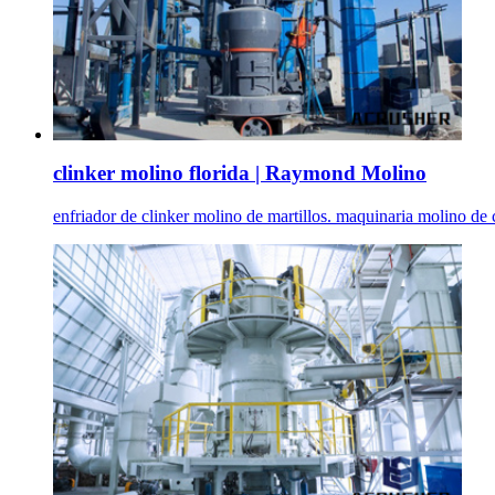
clinker molino florida | Raymond Molino
enfriador de clinker molino de martillos. maquinaria molino de c