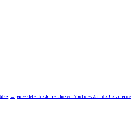
llos, ... partes del enfriador de clinker - YouTube. 23 Jul 2012 . una mez