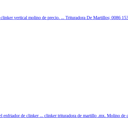
 > clinker vertical molino de precio. ... Trituradora De Martillos; 00
 del enfriador de clinker ... clinker trituradora de martillo .mx. Molino de