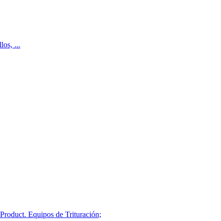
os, ...
 Product. Equipos de Trituración;