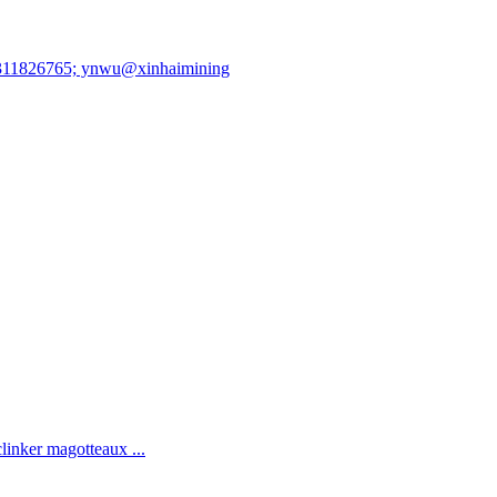
86 15311826765; ynwu@xinhaimining
 clinker magotteaux ...