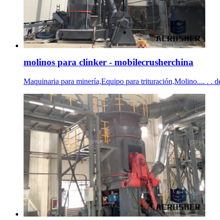
molinos para clinker - mobilecrusherchina
Maquinaria para minería,Equipo para trituración,Molino.... . . d