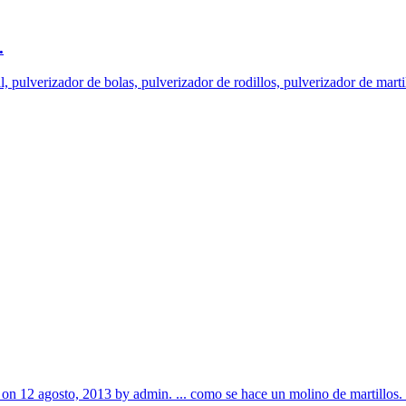
.
, pulverizador de bolas, pulverizador de rodillos, pulverizador de martill
d on 12 agosto, 2013 by admin. ... como se hace un molino de martillos.