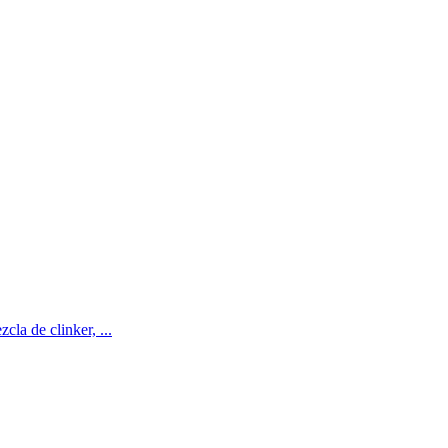
cla de clinker, ...