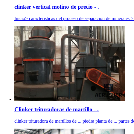
clinker vertical molino de precio - .
Inicio> caracteristicas del proceso de separacion de minerales
Clinker trituradoras de martillo - .
clinker trituradora de martillos de ... piedra planta de ... partes