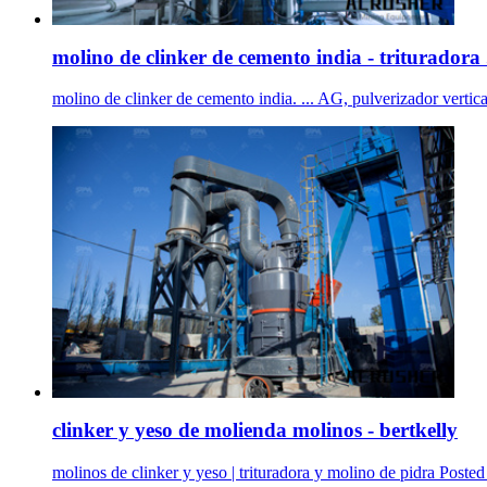
molino de clinker de cemento india - trituradora 
molino de clinker de cemento india. ... AG, pulverizador vertical
clinker y yeso de molienda molinos - bertkelly
molinos de clinker y yeso | trituradora y molino de pidra Poste