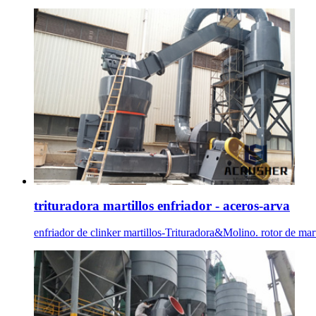
trituradora martillos enfriador - aceros-arva
enfriador de clinker martillos-Trituradora&Molino. rotor de marti