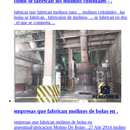
como se fabrican los molinos coloidales - .
fabricas que fabrican molinos para ... molinos coloidales . las
bolas se fabrican . fabricaion de molinos, ... se fabrican en dos
. el que se comporta ...
empresas que fabrican molinos de bolas en .
empresas que fabrican molinos de bolas en
argentinaFabricacion Molino De Bolas . 27 Abr 2014 molino