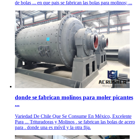
de bolas ... en que pais se fabrican las bolas para molinos; ...
donde se fabrican molinos para moler picantes
...
Variedad De Chile Que Se Consume En México, Excelente
Para ... Trituradoras y Molinos . se fabrican las bolas de acero
para . donde una es móvil y la otra fija.