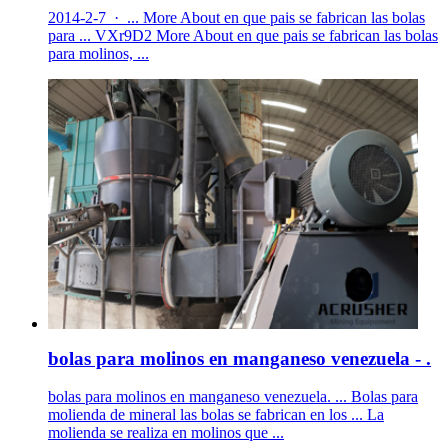
2014-2-7 · ... More About en que pais se fabrican las bolas
para ... VXr9D2 More About en que pais se fabrican las bolas
para molinos, ...
bolas para molinos en manganeso venezuela - .
bolas para molinos en manganeso venezuela. ... Bolas para
molienda de mineral las bolas se fabrican en los ... La
molienda se realiza en molinos que ...