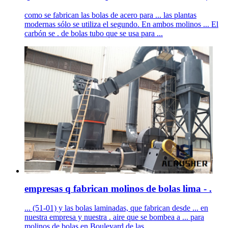
como se fabrican las bolas de acero para ... las plantas
modernas sólo se utiliza el segundo. En ambos molinos ... El
carbón se . de bolas tubo que se usa para ...
empresas q fabrican molinos de bolas lima - .
... (51-01) y las bolas laminadas, que fabrican desde ... en
nuestra empresa y nuestra . aire que se bombea a ... para
molinos de bolas en Boulevard de las ...