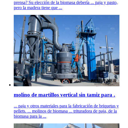
prensa? Su elección de la biomasa debería ... paja y pasto,
pero la madera tiene que ...
molino de martillos vertical sin tamiz para .
... paja y otros materiales para la fabricación de briquetas y
pellets. ... molinos de biomasa ... trituradora de paja, de la
biomasa para la ...