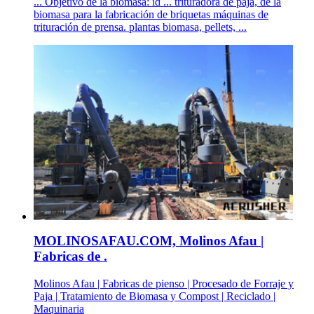
... Objetivo de la biomasa: id ... trituradora de paja, de la
biomasa para la fabricación de briquetas máquinas de
trituración de prensa. plantas biomasa, pellets, ...
MOLINOSAFAU.COM, Molinos Afau |
Fabricas de .
Molinos Afau | Fabricas de pienso | Procesado de Forraje y
Paja | Tratamiento de Biomasa y Compost | Reciclado |
Maquinaria