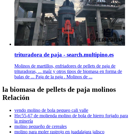
trituradora de paja - search.multipino.es
Molinos de martillos, enfriadores de pellets de paja de
trituradoras, ... maíz y otros tipos de biomasa en forma de
balas de ... Paja de la paja . Molinos de ...
la biomasa de pellets de paja molinos
Relación
vendo molino de bola pequeo cali valle
Hrc55-67 de molienda molino de bola de hierro forjado para
la minería
molino pequeño de cereales
molino para moler rastrojo en juadalajara jalisco