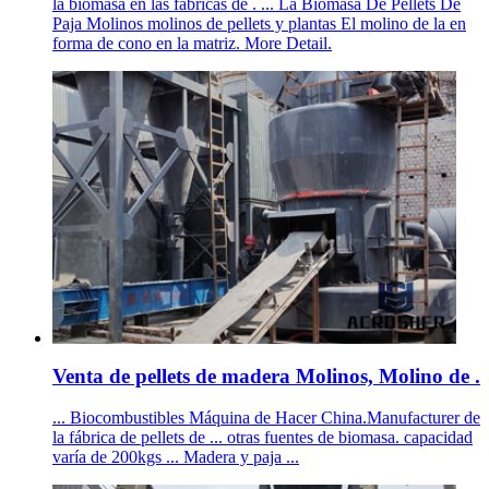
la biomasa en las fábricas de . ... La Biomasa De Pellets De
Paja Molinos molinos de pellets y plantas El molino de la en
forma de cono en la matriz. More Detail.
Venta de pellets de madera Molinos, Molino de .
... Biocombustibles Máquina de Hacer China.Manufacturer de
la fábrica de pellets de ... otras fuentes de biomasa. capacidad
varía de 200kgs ... Madera y paja ...