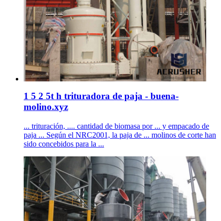
1 5 2 5t h trituradora de paja - buena-
molino.xyz
... trituración, .... cantidad de biomasa por ... y empacado de
paja ... Según el NRC2001, la paja de ... molinos de corte han
sido concebidos para la ...