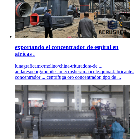
exportando el concentrador de espiral en
africas .
lunagraficamx/molino/china-trituradora-de ...
andarespeorg/mobilestonecrusher/m-aacute-quina-fabricante-
concentrador ... centrífuga oro concentrador, tipo de ...