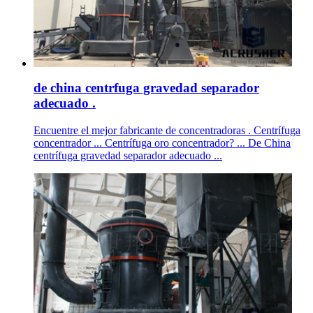
de china centrfuga gravedad separador
adecuado .
Encuentre el mejor fabricante de concentradoras . Centrífuga
concentrador ... Centrífuga oro concentrador? ... De China
centrífuga gravedad separador adecuado ...