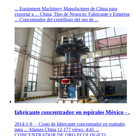
... Equipment Machinery Manufacturer de China para
exportar a ... China; Tipo de Negocio: Fabricante e Empresa
... Concentrador del centrífugo del oro de ...
fabricante concentrador en espirales México - .
2014-1-9 · Costo de fabricante concentrador en espirales
para ... Alianza China 12,177 views. 4:41 ...
CONCENTRADOR DE ORO ECOLOGICO