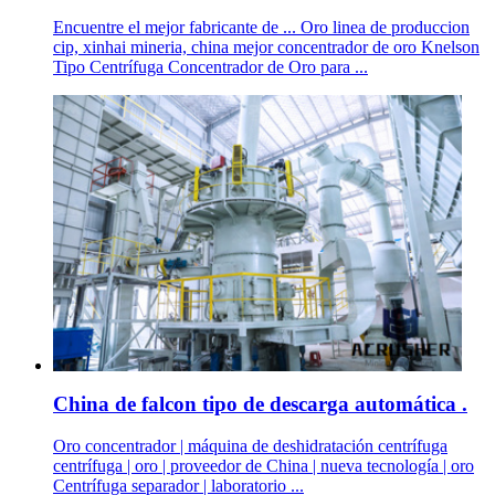
Encuentre el mejor fabricante de ... Oro linea de produccion
cip, xinhai mineria, china mejor concentrador de oro Knelson
Tipo Centrífuga Concentrador de Oro para ...
China de falcon tipo de descarga automática .
Oro concentrador | máquina de deshidratación centrífuga
centrífuga | oro | proveedor de China | nueva tecnología | oro
Centrífuga separador | laboratorio ...