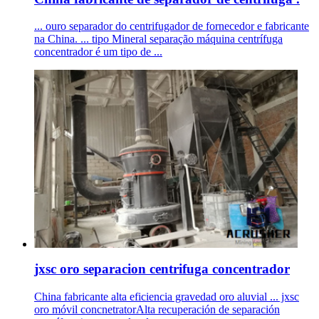
... ouro separador do centrifugador de fornecedor e fabricante
na China. ... tipo Mineral separação máquina centrífuga
concentrador é um tipo de ...
jxsc oro separacion centrifuga concentrador
China fabricante alta eficiencia gravedad oro aluvial ... jxsc
oro móvil concnetratorAlta recuperación de separación