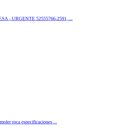
OMESA - URGENTE 52555766-2591, ...
moler roca especificaciones ...