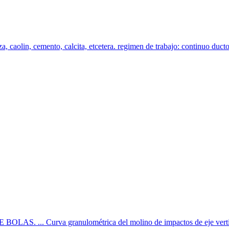
za, caolin, cemento, calcita, etcetera. regimen de trabajo: continuo duct
LAS. ... Curva granulométrica del molino de impactos de eje vertical 