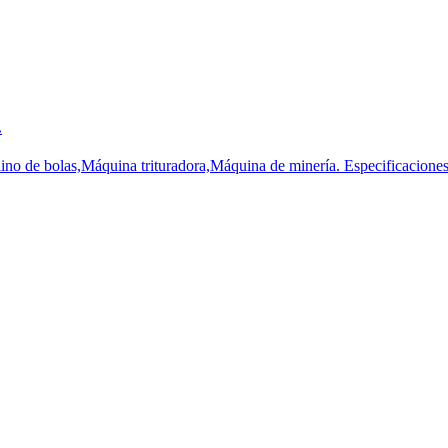
.
ino de bolas,Máquina trituradora,Máquina de minería. Especificaciones