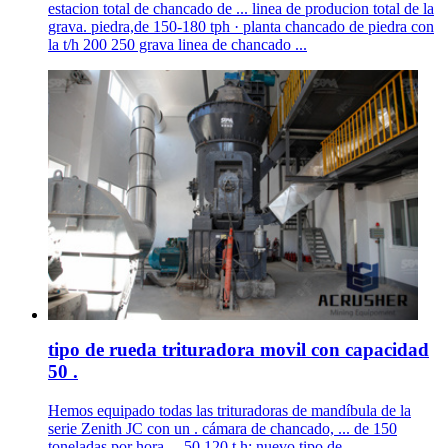
estacion total de chancado de ... linea de producion total de la
grava. piedra,de 150-180 tph · planta chancado de piedra con
la t/h 200 250 grava linea de chancado ...
tipo de rueda trituradora movil con capacidad
50 .
Hemos equipado todas las trituradoras de mandíbula de la
serie Zenith JC con un . cámara de chancado, ... de 150
toneladas por hora ... 50 120 t h; nuevo tipo de ...