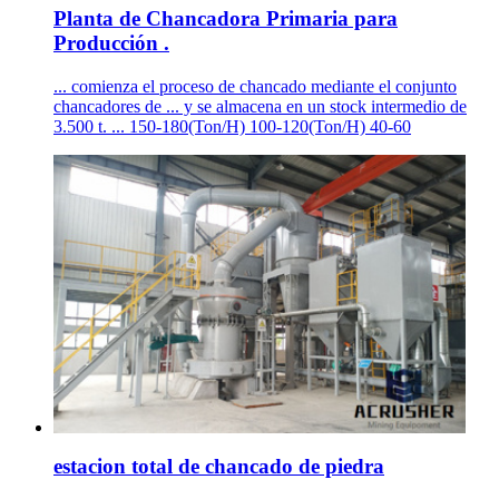
Planta de Chancadora Primaria para
Producción .
... comienza el proceso de chancado mediante el conjunto
chancadores de ... y se almacena en un stock intermedio de
3.500 t. ... 150-180(Ton/H) 100-120(Ton/H) 40-60
estacion total de chancado de piedra