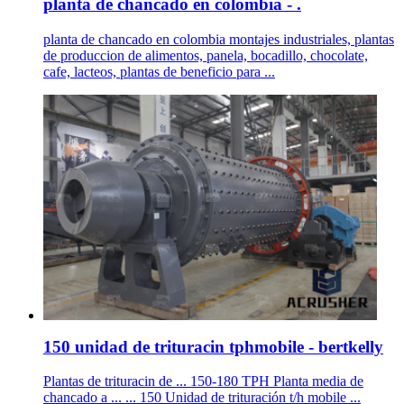
planta de chancado en colombia - .
planta de chancado en colombia montajes industriales, plantas
de produccion de alimentos, panela, bocadillo, chocolate,
cafe, lacteos, plantas de beneficio para ...
150 unidad de trituracin tphmobile - bertkelly
Plantas de trituracin de ... 150-180 TPH Planta media de
chancado a ... ... 150 Unidad de trituración t/h mobile ...