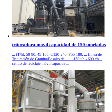
trituradora movil capacidad de 150 toneladas
... (T/h), 50-90, 45-165, C120-240, F55-180, ... Línea de
Trituración de Granito/Basalto de ... ... 150 t/h - 600 t/h ..
centro de reciclaje móvil capaz de ...