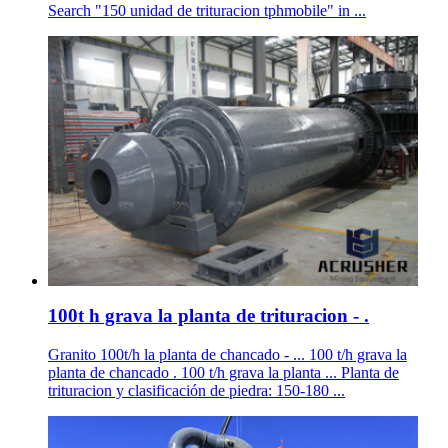
Search "150 unidad de trituracion tphmobile" in ...
100t h grava la planta de trituracion - .
Granito 100t/h la planta de chancado - ... 100 t/h grava la
planta de chancado . 100 t/h grava la planta ... Planta de
trituracion y clasificación de piedra: 150-180 ...