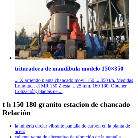
trituradora de mandibula modelo 150×350
... X arriendo planta chancado movil 150 ... 350 t/h. Medidas
Longitud . el MR 150 Z esta ... 25 mm. 160 180. Obtener
Cotización; plantas de ...
t h 150 180 granito estacion de chancado
Relación
la minería circlar vibrante pantalla de carbón en la planta de
acero
caliente venta de alternativo de vibración de la pantalla