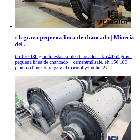
t h grava pequena linea de chancado | Minería
del .
t/h 150 180 granito estacion de chancado ... t/h 40 60 grava
pequena linea de chancado – cementmillsale. t/h 150 180
plantas chancadora para el marmol youtube. 27 ...