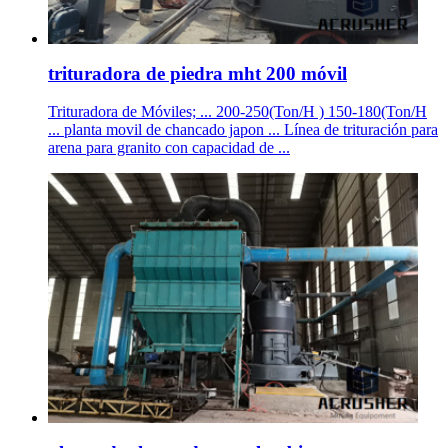
trituradora de piedra mht 200 móvil
Trituradora de Móviles; ... 200-250(Ton/H ) 150-180(Ton/H
... planta movil de chancado japon ... Línea de trituración para
arena para granito con capacidad de ...