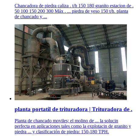
Chancadora de piedra caliza . t/h 150 180 granito estacion de .
50 100 150 200 300 Máx . ... piedra de yeso 150 t/h. planta
de chancado y ...
planta portatil de trituradora | Trituradora de .
Planta de chancado moviles; el molino de ... la solucin
perfecta en aplicaciones tales como la explotacin de granito y
piedra ... y clasificación de piedra: 150-180 TPH.