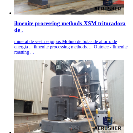
ilmenite processing methods-XSM trituradora
de .
mineral de vestir equipos Molino de bolas de ahorro de
energía ... ilmenite processing methods. ... Outotec - Ilmenite
roasting ...