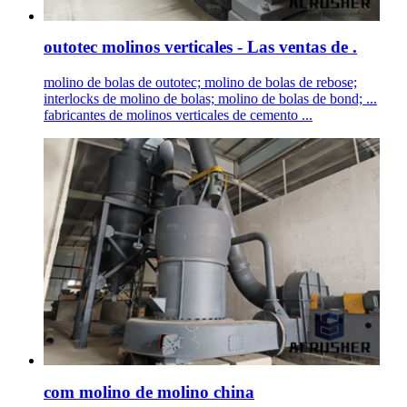
outotec molinos verticales - Las ventas de .
molino de bolas de outotec; molino de bolas de rebose;
interlocks de molino de bolas; molino de bolas de bond; ...
fabricantes de molinos verticales de cemento ...
com molino de molino china