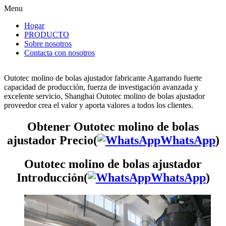
Menu
Hogar
PRODUCTO
Sobre nosotros
Contacta con nosotros
Outotec molino de bolas ajustador fabricante Agarrando fuerte
capacidad de producción, fuerza de investigación avanzada y
excelente servicio, Shanghai Outotec molino de bolas ajustador
proveedor crea el valor y aporta valores a todos los clientes.
Obtener Outotec molino de bolas
ajustador Precio(
WhatsApp
)
Outotec molino de bolas ajustador
Introducción(
WhatsApp
)