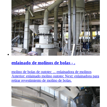
enlainado de molinos de bolas - .
molino de bolas de outotec ... enlainadora de molinos
Anterior: enlainado molino outotec Next: enlainadora para
retirar revestimiento de molino de bolas.