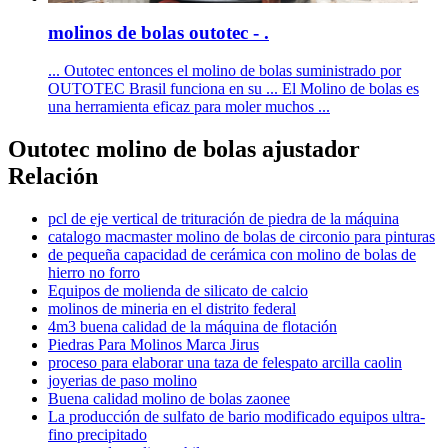
molinos de bolas outotec - .
... Outotec entonces el molino de bolas suministrado por
OUTOTEC Brasil funciona en su ... El Molino de bolas es
una herramienta eficaz para moler muchos ...
Outotec molino de bolas ajustador
Relación
pcl de eje vertical de trituración de piedra de la máquina
catalogo macmaster molino de bolas de circonio para pinturas
de pequeña capacidad de cerámica con molino de bolas de
hierro no forro
Equipos de molienda de silicato de calcio
molinos de mineria en el distrito federal
4m3 buena calidad de la máquina de flotación
Piedras Para Molinos Marca Jirus
proceso para elaborar una taza de felespato arcilla caolin
joyerias de paso molino
Buena calidad molino de bolas zaonee
La producción de sulfato de bario modificado equipos ultra-
fino precipitado