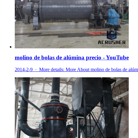
molino de bolas de alúmina precio - YouTube
2014-2-9 · More details: More About molino de bolas de alúmina 