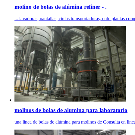
molino de bolas de alúmina refiner - .
... lavadoras, pantallas, cintas transportadoras, o de plantas co
molinos de bolas de alumina para laboratorio
una línea de bolas de alúmina para molinos de Consulta en línea