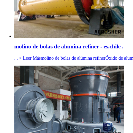
molino de bolas de alumina refiner - es.chile .
... > Leer Másmolino de bolas de alúmina refinerÓxido de alumi