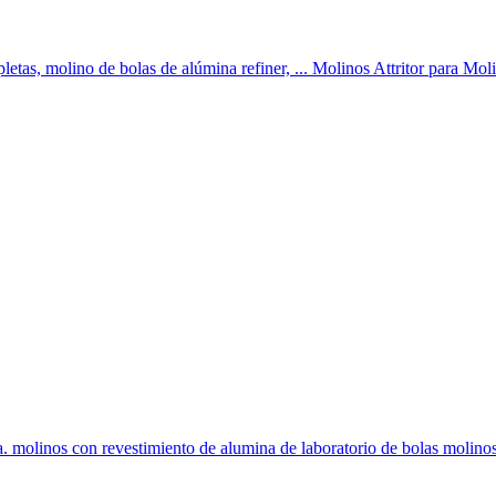
mpletas, molino de bolas de alúmina refiner, ... Molinos Attritor para Mol
. molinos con revestimiento de alumina de laboratorio de bolas molinos