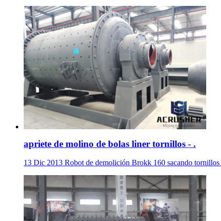
apriete de molino de bolas liner tornillos - .
13 Dic 2013 Robot de demolición Brokk 160 sacando tornillos pa