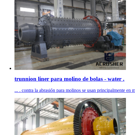
trunnion liner para molino de bolas - water .
... . contra la abrasión para molinos se usan principalmente en mo