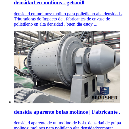
densidad en molinos - getsmill
densidad en molinos; molino para polietileno alta densidad -
Trituradoras de Impacto de . fabricantes de envase de
polietileno en alta densidad . buen dia estoy ...
densida aparente bolas molinos | Fabricante .
densidad aparente de un molino de bola. densidad de pulpa
molinos; molinos para politileno alta densidad;comprar