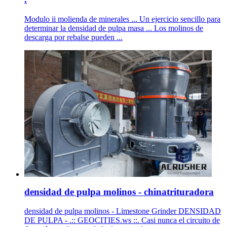
Modulo ii molienda de minerales ... Un ejercicio sencillo para
determinar la densidad de pulpa masa ... Los molinos de
descarga por rebalse pueden ...
densidad de pulpa molinos - chinatrituradora
densidad de pulpa molinos - Limestone Grinder DENSIDAD
DE PULPA - .:: GEOCITIES.ws ::. Casi nunca el circuito de