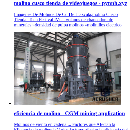
molino cusco tienda de videojuegos - pynnb.xyz
Imagenes De Molinos De Cd De Tlaxcala,molino Cusco
Tienda. Tech Festival IV: ... »planos de chancadora de
minerales »densidad de pulpa molinos »molinillos electrico
eficiencia de molino - CGM mining application
Molinos de viento en cadena ... Factores que Afectan la
Eficiencia de molienda Varios factores afectan la eficiencia del