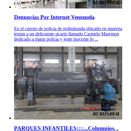
Denuncias Por Internet Venezuela
En el cuerpo de policia de polimiranda ubicado en guarena
tenian a un delicuente sicario llamado Carmelo Maremon
dedicado a matar policia y jente inocente lo ...
PARQUES INFANTILES::::...Columpios, .