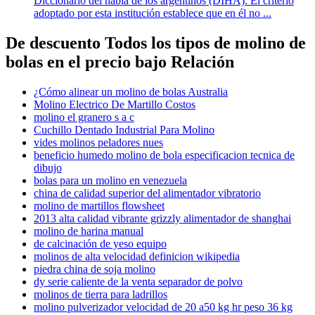
Diccionario del habla de los argentinos (DIHA). El criterio
adoptado por esta institución establece que en él no ...
De descuento Todos los tipos de molino de
bolas en el precio bajo Relación
¿Cómo alinear un molino de bolas Australia
Molino Electrico De Martillo Costos
molino el granero s a c
Cuchillo Dentado Industrial Para Molino
vides molinos peladores nues
beneficio humedo molino de bola especificacion tecnica de
dibujo
bolas para un molino en venezuela
china de calidad superior del alimentador vibratorio
molino de martillos flowsheet
2013 alta calidad vibrante grizzly alimentador de shanghai
molino de harina manual
de calcinación de yeso equipo
molinos de alta velocidad definicion wikipedia
piedra china de soja molino
dy serie caliente de la venta separador de polvo
molinos de tierra para ladrillos
molino pulverizador velocidad de 20 a50 kg hr peso 36 kg