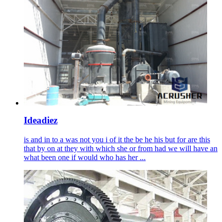
Ideadiez
is and in to a was not you i of it the be he his but for are this
that by on at they with which she or from had we will have an
what been one if would who has her ...