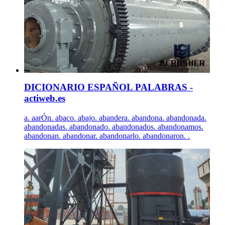
DICIONARIO ESPAÑOL PALABRAS -
actiweb.es
a. aarÓn. abaco. abajo. abandera. abandona. abandonada.
abandonadas. abandonado. abandonados. abandonamos.
abandonan. abandonar. abandonarlo. abandonaron. .