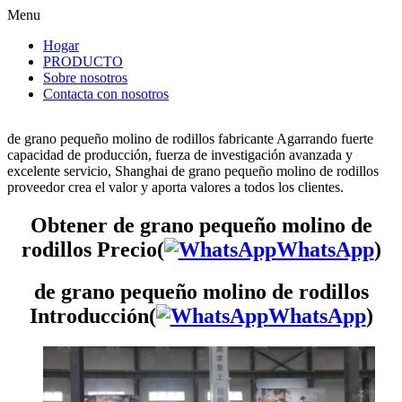
Menu
Hogar
PRODUCTO
Sobre nosotros
Contacta con nosotros
de grano pequeño molino de rodillos fabricante Agarrando fuerte
capacidad de producción, fuerza de investigación avanzada y
excelente servicio, Shanghai de grano pequeño molino de rodillos
proveedor crea el valor y aporta valores a todos los clientes.
Obtener de grano pequeño molino de
rodillos Precio(
WhatsApp
)
de grano pequeño molino de rodillos
Introducción(
WhatsApp
)