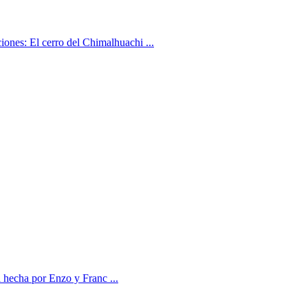
iones: El cerro del Chimalhuachi ...
 hecha por Enzo y Franc ...