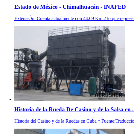
Estado de México - Chimalhuacán - INAFED
ExtensiÓn: Cuenta actualmente con 44.69 Km 2 lo que representa
Historia de la Rueda De Casino y de la Salsa en .
Historia del Casino y de la Ruedas en Cuba * Fuente:Traduccio