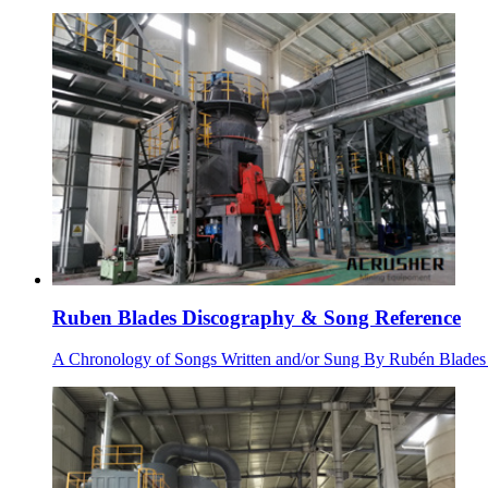
Ruben Blades Discography & Song Reference
A Chronology of Songs Written and/or Sung By Rubén Blades U