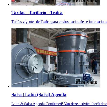
Tarifas - Tarifario - Tealca
Tarifas vigentes de Tealca para envios nacionales e internaciona
Salsa | Latin (Salsa) Agenda
Latin & Salsa Agenda Confirmed! Van deze activiteit heeft de or