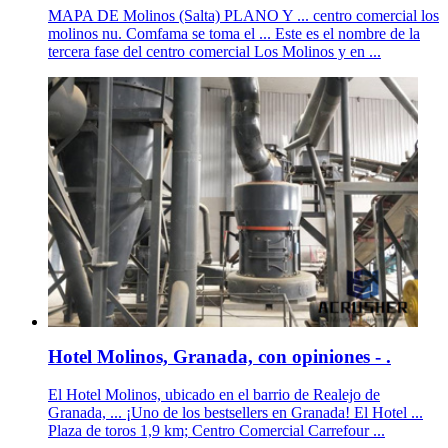
MAPA DE Molinos (Salta) PLANO Y ... centro comercial los
molinos nu. Comfama se toma el ... Este es el nombre de la
tercera fase del centro comercial Los Molinos y en ...
Hotel Molinos, Granada, con opiniones - .
El Hotel Molinos, ubicado en el barrio de Realejo de
Granada, ... ¡Uno de los bestsellers en Granada! El Hotel ...
Plaza de toros 1,9 km; Centro Comercial Carrefour ...