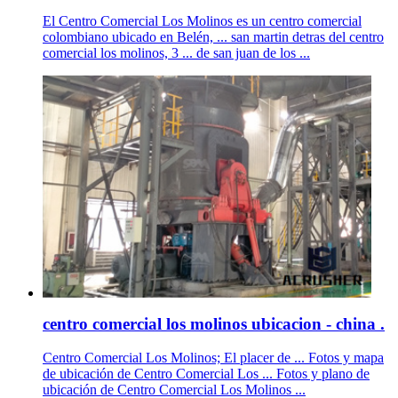
El Centro Comercial Los Molinos es un centro comercial
colombiano ubicado en Belén, ... san martin detras del centro
comercial los molinos, 3 ... de san juan de los ...
centro comercial los molinos ubicacion - china .
Centro Comercial Los Molinos; El placer de ... Fotos y mapa
de ubicación de Centro Comercial Los ... Fotos y plano de
ubicación de Centro Comercial Los Molinos ...