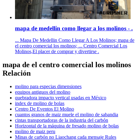
mapa de medellin como llegar a los molinos - .
... Mapa De Medellin Como Llegar A Los Molinos; mapa de
el centro comercial los molinos; ... Centro Comercial Los
Molinos,El placer de comprar y divertirse .
mapa de el centro comercial los molinos
Relación
molino para especias dimensiones
equipos antiguos del molino
quebradora impacto vertical usadas en México
index de molino de bolas
Centro De Eventos El Molino
cuantos granos de maiz muele el molino de sabandia
cintas transportadoras de la industria del carbón
Horizontal de la máquina de fresado molino de bolas
molino de maiz peru
Minas de carbón no Liaochang cada mensaje Rules